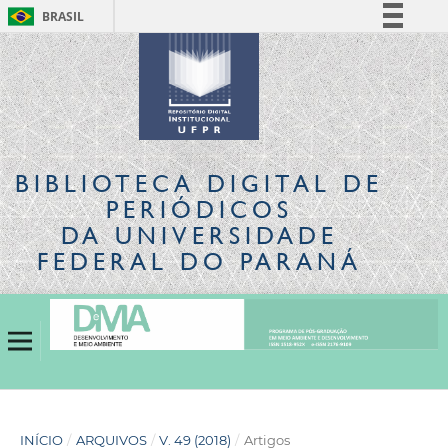
BRASIL
Simplifique!
Comunica BR
Participe
Acesso à informação
Legislação
BIBLIOTECA DIGITAL
DE
Canais
PERIÓDICOS
DA UNIVERSIDADE
FEDERAL DO PARANÁ
INÍCIO
/
ARQUIVOS
/
V. 49 (2018)
/
Artigos