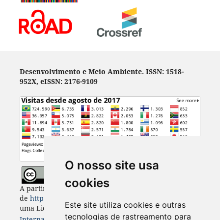
Desenvolvimento e Meio Ambiente. ISSN: 1518-
952X, eISSN: 2176-9109
O nosso site usa
cookies
A partir de 2023, Desenvolvimento e Meio Ambiente
de
https://revistas.ufpr.br/made
está licenciada com
Este site utiliza cookies e outras
uma Licença
Creative Commons - Atribuição 4.0
tecnologias de rastreamento para
Internacional
. CC BY 4.0