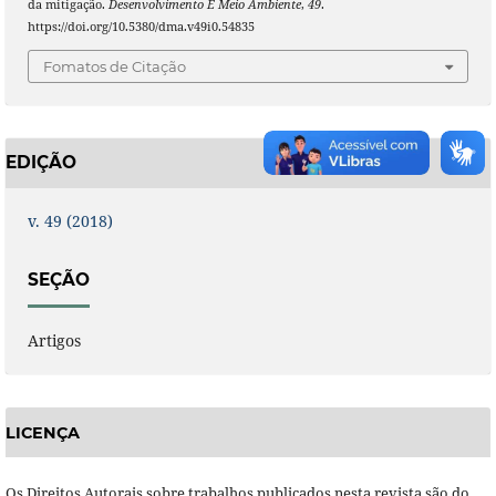
da mitigação.
Desenvolvimento E Meio Ambiente
,
49
.
https://doi.org/10.5380/dma.v49i0.54835
Fomatos de Citação
EDIÇÃO
v. 49 (2018)
SEÇÃO
Artigos
LICENÇA
Os Direitos Autorais sobre trabalhos publicados nesta revista são do