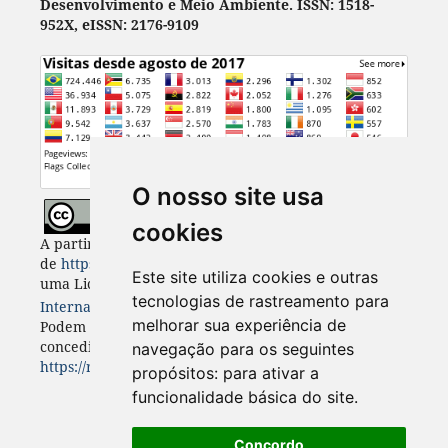
Desenvolvimento e Meio Ambiente. ISSN: 1518-
952X, eISSN: 2176-9109
O nosso site usa
cookies
A partir de 2023, Desenvolvimento e Meio Ambiente
de
https://revistas.ufpr.br/made
está licenciada com
Este site utiliza cookies e outras
uma Licença
Creative Commons - Atribuição 4.0
tecnologias de rastreamento para
Internacional
. CC BY 4.0
melhorar sua experiência de
Podem estar disponíveis autorizações adicionais às
concedidas no âmbito desta licença em
navegação para os seguintes
https://revistas.ufpr.br/made/about
.
propósitos:
para ativar a
funcionalidade básica do site
.
Concordo