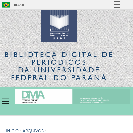
BRASIL
Simplifique!
Comunica BR
Participe
Acesso à informação
Legislação
BIBLIOTECA DIGITAL
DE
Canais
PERIÓDICOS
DA UNIVERSIDADE
FEDERAL DO PARANÁ
INÍCIO
/
ARQUIVOS
/