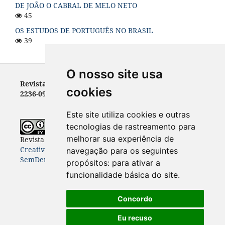
DE JOÃO O CABRAL DE MELO NETO
45
OS ESTUDOS DE PORTUGUÊS NO BRASIL
39
O nosso site usa
Revista Letras - ISSN 0100-0888 (versão impressa) e
cookies
2236-0999 (versão eletrônica)
Este site utiliza cookies e outras
tecnologias de rastreamento para
melhorar sua experiência de
Revista Letras
está licenciada com uma Licença
Creative Commons Atribuição-NãoComercial-
navegação para os seguintes
SemDerivações 4.0 Internacional
.
propósitos:
para ativar a
funcionalidade básica do site
.
Concordo
Eu recuso