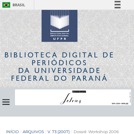
BRASIL
Simplifique!
Comunica BR
Participe
Acesso à informação
Legislação
BIBLIOTECA DIGITAL
DE
Canais
PERIÓDICOS
DA UNIVERSIDADE
FEDERAL DO PARANÁ
INÍCIO
/
ARQUIVOS
/
V. 73 (2007)
/
Dossiê: Workshop 2006