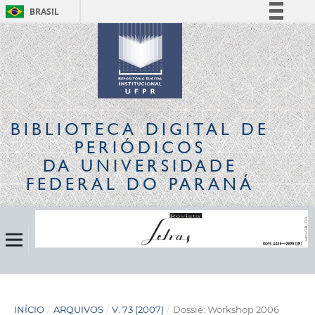
BRASIL
Simplifique!
Comunica BR
Participe
Acesso à informação
Legislação
BIBLIOTECA DIGITAL
DE
Canais
PERIÓDICOS
DA UNIVERSIDADE
FEDERAL DO PARANÁ
INÍCIO
/
ARQUIVOS
/
V. 73 (2007)
/
Dossiê: Workshop 2006