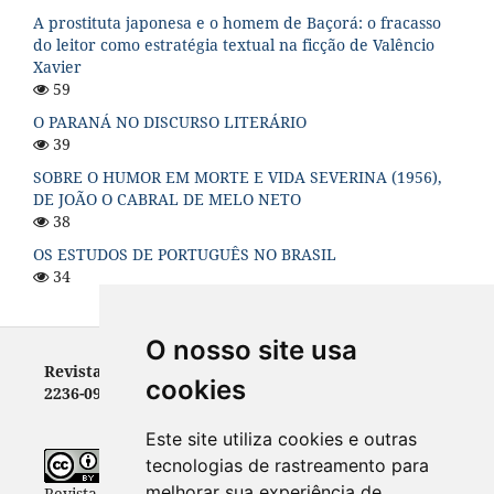
A prostituta japonesa e o homem de Baçorá: o fracasso
do leitor como estratégia textual na ficção de Valêncio
Xavier
59
O PARANÁ NO DISCURSO LITERÁRIO
39
SOBRE O HUMOR EM MORTE E VIDA SEVERINA (1956),
DE JOÃO O CABRAL DE MELO NETO
38
OS ESTUDOS DE PORTUGUÊS NO BRASIL
34
O nosso site usa
Revista Letras - ISSN 0100-0888 (versão impressa) e
cookies
2236-0999 (versão eletrônica)
Este site utiliza cookies e outras
tecnologias de rastreamento para
melhorar sua experiência de
Revista Letras
está licenciada com uma Licença