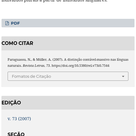
PDF
COMO CITAR
Paraguassu, N., & Müller, A. (2007). A distinção contável-massivo nas línguas
naturais.
Revista Letras
,
73
. https://doi.org/10.5380/rel.v73i0.7544
Fomatos de Citação
EDIÇÃO
v. 73 (2007)
SEÇÃO