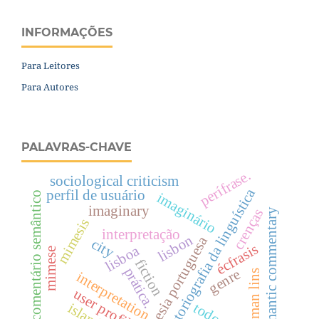
INFORMAÇÕES
Para Leitores
Para Autores
PALAVRAS-CHAVE
perífrase.
sociological criticism
historiografia da linguística
perfil de usuário
comentário semântico
imaginário
imaginary
crenças
semantic commentary
mimesis
interpretação
lisbon
poesia portuguesa
city
écfrasis
lisboa
mimese
fiction
prática.
genre
osman lins
interpretation
user profile
todo