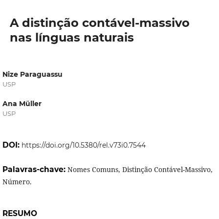
A distinção contável-massivo
nas línguas naturais
Nize Paraguassu
USP
Ana Müller
USP
DOI:
https://doi.org/10.5380/rel.v73i0.7544
Palavras-chave:
Nomes Comuns, Distinção Contável-Massivo,
Número.
RESUMO