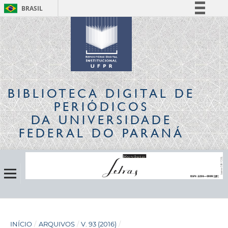
BRASIL
Simplifique!
Comunica BR
Participe
Acesso à informação
Legislação
BIBLIOTECA DIGITAL
DE
Canais
PERIÓDICOS
DA UNIVERSIDADE
FEDERAL DO PARANÁ
INÍCIO
/
ARQUIVOS
/
V. 93 (2016)
/