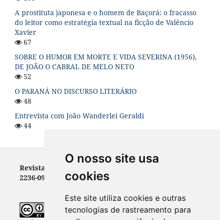
A prostituta japonesa e o homem de Baçorá: o fracasso
do leitor como estratégia textual na ficção de Valêncio
Xavier
67
SOBRE O HUMOR EM MORTE E VIDA SEVERINA (1956),
DE JOÃO O CABRAL DE MELO NETO
52
O PARANÁ NO DISCURSO LITERÁRIO
48
Entrevista com João Wanderlei Geraldi
44
O nosso site usa
Revista Letras - ISSN 0100-0888 (versão impressa) e
cookies
2236-0999 (versão eletrônica)
Este site utiliza cookies e outras
tecnologias de rastreamento para