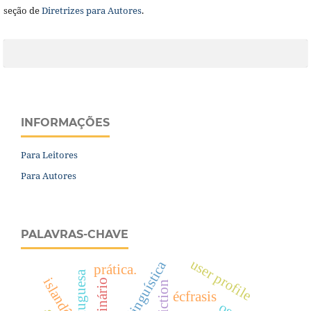
seção de
Diretrizes para Autores
.
INFORMAÇÕES
Para Leitores
Para Autores
PALAVRAS-CHAVE
user profile
prática.
islandês
imaginário
fiction
écfrasis