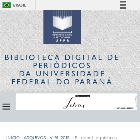
BRASIL
Simplifique!
Comunica BR
Participe
Acesso à informação
Legislação
BIBLIOTECA DIGITAL
DE
Canais
PERIÓDICOS
DA UNIVERSIDADE
FEDERAL DO PARANÁ
INÍCIO
/
ARQUIVOS
/
V. 91 (2015)
/
Estudos Linguísticos