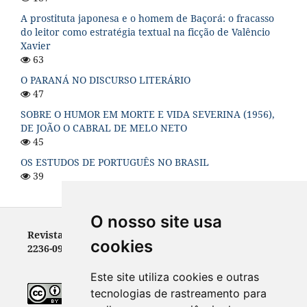
A prostituta japonesa e o homem de Baçorá: o fracasso
do leitor como estratégia textual na ficção de Valêncio
Xavier
63
O PARANÁ NO DISCURSO LITERÁRIO
47
SOBRE O HUMOR EM MORTE E VIDA SEVERINA (1956),
DE JOÃO O CABRAL DE MELO NETO
45
OS ESTUDOS DE PORTUGUÊS NO BRASIL
39
O nosso site usa
Revista Letras - ISSN 0100-0888 (versão impressa) e
cookies
2236-0999 (versão eletrônica)
Este site utiliza cookies e outras
tecnologias de rastreamento para