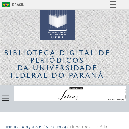
BRASIL
Simplifique!
Comunica BR
Participe
Acesso à informação
Legislação
BIBLIOTECA DIGITAL
DE
Canais
PERIÓDICOS
DA UNIVERSIDADE
FEDERAL DO PARANÁ
INÍCIO
/
ARQUIVOS
/
V. 37 (1988)
/
Literatura e História