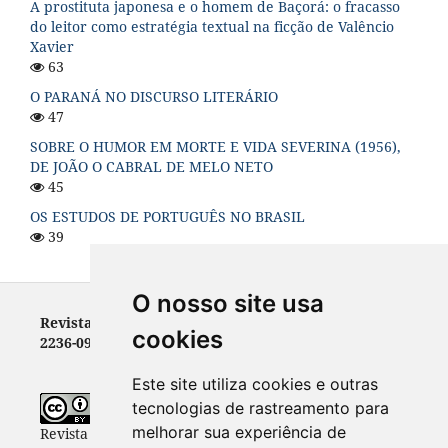
A prostituta japonesa e o homem de Baçorá: o fracasso
do leitor como estratégia textual na ficção de Valêncio
Xavier
63
O PARANÁ NO DISCURSO LITERÁRIO
47
SOBRE O HUMOR EM MORTE E VIDA SEVERINA (1956),
DE JOÃO O CABRAL DE MELO NETO
45
OS ESTUDOS DE PORTUGUÊS NO BRASIL
39
O nosso site usa
Revista Letras - ISSN 0100-0888 (versão impressa) e
cookies
2236-0999 (versão eletrônica)
Este site utiliza cookies e outras
tecnologias de rastreamento para
melhorar sua experiência de
Revista Letras
está licenciada com uma Licença