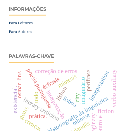
INFORMAÇÕES
Para Leitores
Para Autores
PALAVRAS-CHAVE
poesia portuguesa
correção de erros
perífrase.
verbo auxiliary
interpretation
osman lins
mimesis
écfrasis
imaginário
lisbon
existencial.
interpretação
todo
city
historiografia da linguística
lisboa
literary criticism
genre
fiction
mimese
prática.
imaginary
controle
crenças
islandês