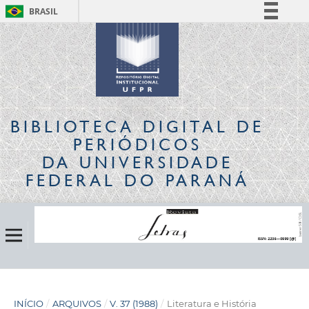
BRASIL
Simplifique!
Comunica BR
Participe
Acesso à informação
Legislação
BIBLIOTECA DIGITAL
DE
Canais
PERIÓDICOS
DA UNIVERSIDADE
FEDERAL DO PARANÁ
INÍCIO
/
ARQUIVOS
/
V. 37 (1988)
/
Literatura e História