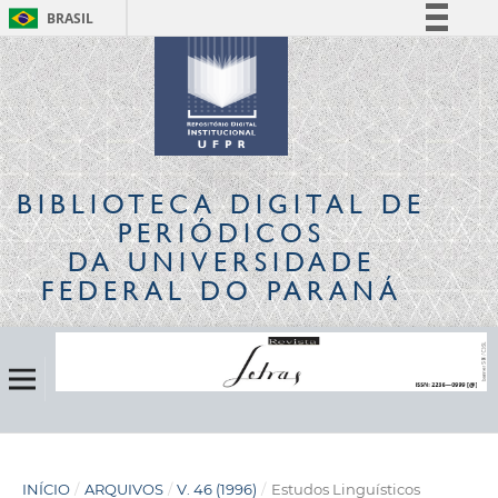
BRASIL
Simplifique!
Comunica BR
Participe
Acesso à informação
Legislação
BIBLIOTECA DIGITAL
DE
Canais
PERIÓDICOS
DA UNIVERSIDADE
FEDERAL DO PARANÁ
INÍCIO
/
ARQUIVOS
/
V. 46 (1996)
/
Estudos Linguísticos