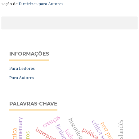
seção de
Diretrizes para Autores
.
INFORMAÇÕES
Para Leitores
Para Autores
PALAVRAS-CHAVE
crenças
islandês
fiction
interpretation
prática.
todo