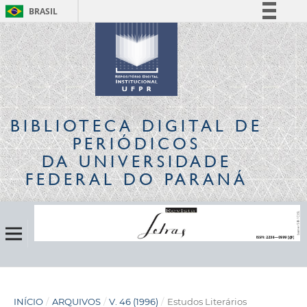
BRASIL
Simplifique!
Comunica BR
Participe
Acesso à informação
Legislação
BIBLIOTECA DIGITAL
DE
Canais
PERIÓDICOS
DA UNIVERSIDADE
FEDERAL DO PARANÁ
INÍCIO
/
ARQUIVOS
/
V. 46 (1996)
/
Estudos Literários