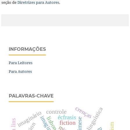
seção de
Diretrizes para Autores
.
INFORMAÇÕES
Para Leitores
Para Autores
PALAVRAS-CHAVE
crenças
controle
imaginário
écfrasis
imaginary
lisbon
mimese
fiction