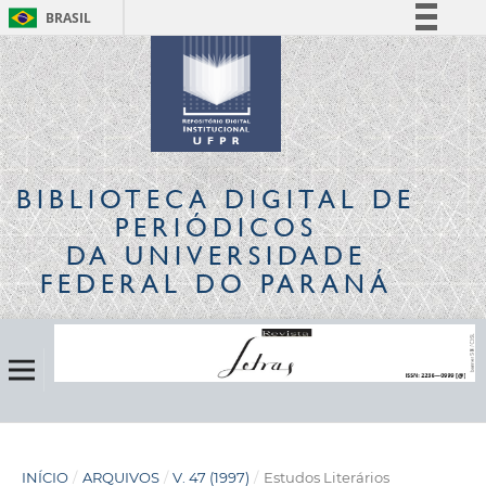
BRASIL
Simplifique!
Comunica BR
Participe
Acesso à informação
Legislação
BIBLIOTECA DIGITAL
DE
Canais
PERIÓDICOS
DA UNIVERSIDADE
FEDERAL DO PARANÁ
INÍCIO
/
ARQUIVOS
/
V. 47 (1997)
/
Estudos Literários