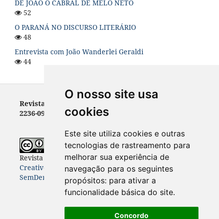
DE JOÃO O CABRAL DE MELO NETO
52
O PARANÁ NO DISCURSO LITERÁRIO
48
Entrevista com João Wanderlei Geraldi
44
O nosso site usa
Revista Letras - ISSN 0100-0888 (versão impressa) e
cookies
2236-0999 (versão eletrônica)
Este site utiliza cookies e outras
tecnologias de rastreamento para
melhorar sua experiência de
Revista Letras
está licenciada com uma Licença
Creative Commons Atribuição-NãoComercial-
navegação para os seguintes
SemDerivações 4.0 Internacional
.
propósitos:
para ativar a
funcionalidade básica do site
.
Concordo