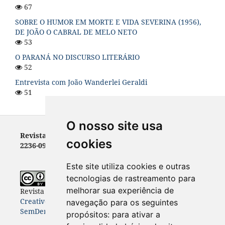
67
SOBRE O HUMOR EM MORTE E VIDA SEVERINA (1956),
DE JOÃO O CABRAL DE MELO NETO
53
O PARANÁ NO DISCURSO LITERÁRIO
52
Entrevista com João Wanderlei Geraldi
51
O nosso site usa
Revista Letras - ISSN 0100-0888 (versão impressa) e
cookies
2236-0999 (versão eletrônica)
Este site utiliza cookies e outras
tecnologias de rastreamento para
melhorar sua experiência de
Revista Letras
está licenciada com uma Licença
Creative Commons Atribuição-NãoComercial-
navegação para os seguintes
SemDerivações 4.0 Internacional
.
propósitos:
para ativar a