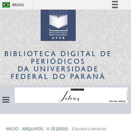
BRASIL
Simplifique!
Comunica BR
Participe
Acesso à informação
Legislação
BIBLIOTECA DIGITAL
DE
Canais
PERIÓDICOS
DA UNIVERSIDADE
FEDERAL DO PARANÁ
INÍCIO
/
ARQUIVOS
/
V. 53 (2000)
/
Estudos Literários