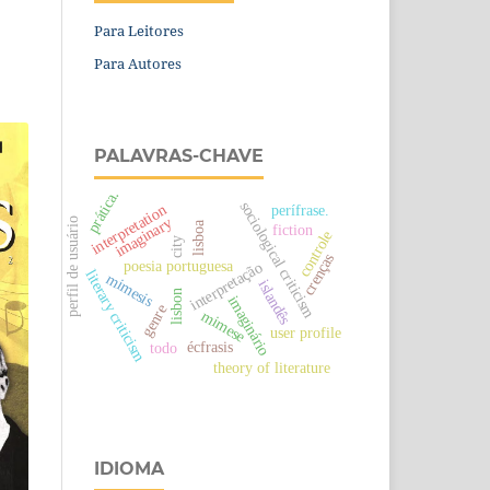
Para Leitores
Para Autores
PALAVRAS-CHAVE
prática.
sociological criticism
interpretation
perífrase.
imaginary
perfil de usuário
lisboa
fiction
controle
city
crenças
poesia portuguesa
interpretação
literary criticism
mimesis
islandês
lisbon
imaginário
genre
mimese
user profile
écfrasis
todo
theory of literature
IDIOMA