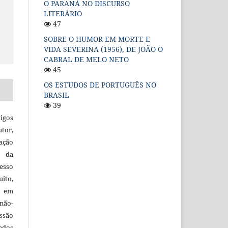
O PARANÁ NO DISCURSO
LITERÁRIO
47
SOBRE O HUMOR EM MORTE E
VIDA SEVERINA (1956), DE JOÃO O
CABRAL DE MELO NETO
45
OS ESTUDOS DE PORTUGUÊS NO
BRASIL
39
igos
utor,
ação
e da
esso
uito,
, em
não-
ssão
cados