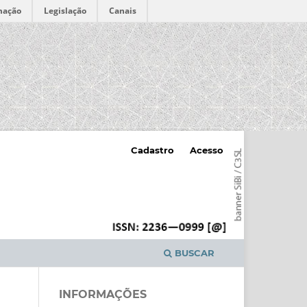
mação
Legislação
Canais
Cadastro
Acesso
BUSCAR
INFORMAÇÕES