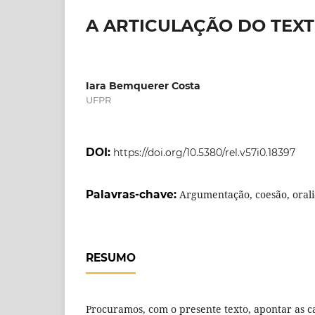
A ARTICULAÇÃO DO TEX
Iara Bemquerer Costa
UFPR
DOI:
https://doi.org/10.5380/rel.v57i0.18397
Palavras-chave:
Argumentação, coesão, oral
RESUMO
Procuramos, com o presente texto, apontar as ca