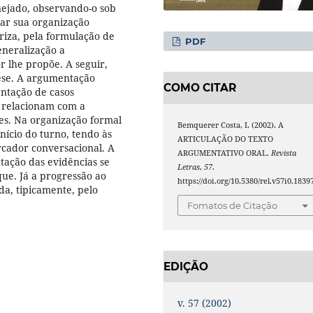
nejado, observando-o sob
car sua organização
riza, pela formulação de
PDF
eneralização a
r lhe propõe. A seguir,
ese. A argumentação
COMO CITAR
entação de casos
e relacionam com a
es. Na organização formal
Bemquerer Costa, I. (2002). A
início do turno, tendo às
ARTICULAÇÃO DO TEXTO
cador conversacional. A
ARGUMENTATIVO ORAL.
Revista
tação das evidências se
Letras
,
57
.
ue. Já a progressão ao
https://doi.org/10.5380/rel.v57i0.1839
a, tipicamente, pelo
Fomatos de Citação
EDIÇÃO
v. 57 (2002)