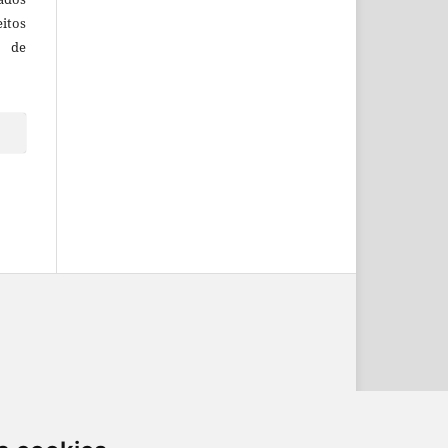
itos
o de
ternacional
.