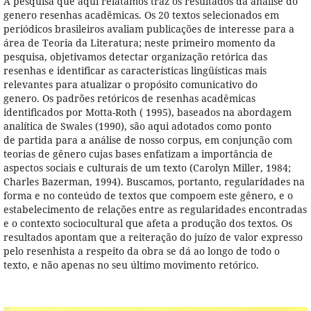
A pesquisa que aqui relatamos traz os resultados da análise do
genero resenhas acadêmicas. Os 20 textos selecionados em
periódicos brasileiros avaliam publicações de interesse para a
área de Teoria da Literatura; neste primeiro momento da
pesquisa, objetivamos detectar organização retórica das
resenhas e identificar as características lingüísticas mais
relevantes para atualizar o propósito comunicativo do
genero. Os padrões retóricos de resenhas acadêmicas
identificados por Motta-Roth ( 1995), baseados na abordagem
analítica de Swales (1990), são aqui adotados como ponto
de partida para a análise de nosso corpus, em conjunção com
teorias de gênero cujas bases enfatizam a importância de
aspectos sociais e culturais de um texto (Carolyn Miller, 1984;
Charles Bazerman, 1994). Buscamos, portanto, regularidades na
forma e no conteúdo de textos que compoem este gênero, e o
estabelecimento de relações entre as regularidades encontradas
e o contexto sociocultural que afeta a produção dos textos. Os
resultados apontam que a reiteração do juízo de valor expresso
pelo resenhista a respeito da obra se dá ao longo de todo o
texto, e não apenas no seu último movimento retórico.