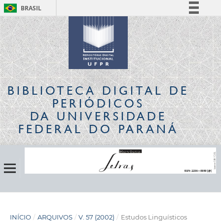
BRASIL
Simplifique!
Comunica BR
Participe
Acesso à informação
Legislação
BIBLIOTECA DIGITAL
DE
Canais
PERIÓDICOS
DA UNIVERSIDADE
FEDERAL DO PARANÁ
INÍCIO
/
ARQUIVOS
/
V. 57 (2002)
/
Estudos Linguísticos