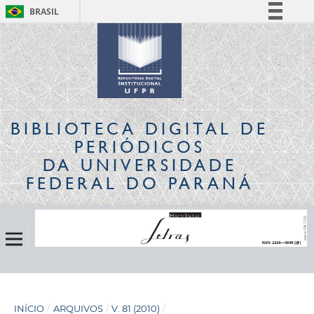
BRASIL
Simplifique!
Comunica BR
Participe
Acesso à informação
Legislação
BIBLIOTECA DIGITAL
DE
Canais
PERIÓDICOS
DA UNIVERSIDADE
FEDERAL DO PARANÁ
INÍCIO
/
ARQUIVOS
/
V. 81 (2010)
/