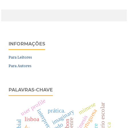
INFORMAÇÕES
Para Leitores
Para Autores
PALAVRAS-CHAVE
user profile
mimese
dicionário escolar
prática.
interpretação
imaginary
mimesis
lisboa
genre
lisbon
todo