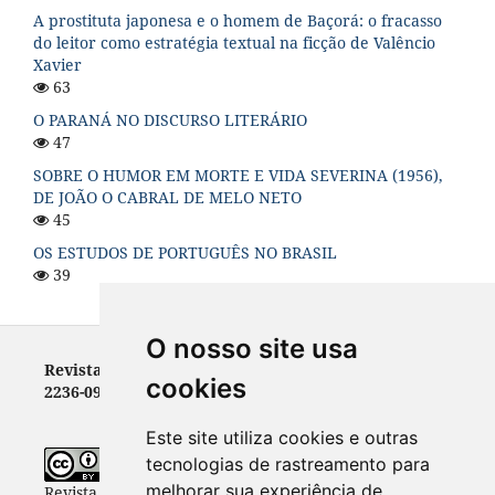
A prostituta japonesa e o homem de Baçorá: o fracasso
do leitor como estratégia textual na ficção de Valêncio
Xavier
63
O PARANÁ NO DISCURSO LITERÁRIO
47
SOBRE O HUMOR EM MORTE E VIDA SEVERINA (1956),
DE JOÃO O CABRAL DE MELO NETO
45
OS ESTUDOS DE PORTUGUÊS NO BRASIL
39
O nosso site usa
Revista Letras - ISSN 0100-0888 (versão impressa) e
cookies
2236-0999 (versão eletrônica)
Este site utiliza cookies e outras
tecnologias de rastreamento para
melhorar sua experiência de
Revista Letras
está licenciada com uma Licença