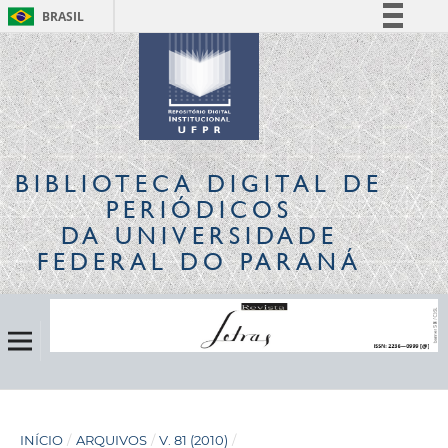
BRASIL
Simplifique!
Comunica BR
Participe
Acesso à informação
Legislação
BIBLIOTECA DIGITAL
DE
Canais
PERIÓDICOS
DA UNIVERSIDADE
FEDERAL DO PARANÁ
INÍCIO
/
ARQUIVOS
/
V. 81 (2010)
/