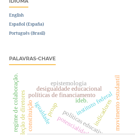
IDIOMA
English
Español (España)
Português (Brasil)
PALAVRAS-CHAVE
regime de colaboração.
movimento estudantil
epistemologia
desigualdade educacional
seleção de diretores
instituto federal
políticas de financiamento
ideb.
indicadores
constituição
igualdade
proap
políticas educativas
potencialidades