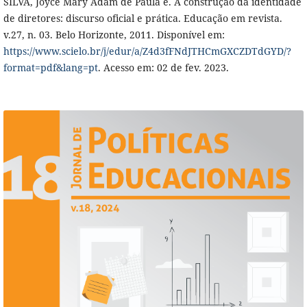
SILVA, Joyce Mary Adam de Paula e. A construção da identidade
de diretores: discurso oficial e prática. Educação em revista.
v.27, n. 03. Belo Horizonte, 2011. Disponível em:
https://www.scielo.br/j/edur/a/Z4d3fFNdJTHCmGXCZDTdGYD/?
format=pdf&lang=pt
. Acesso em: 02 de fev. 2023.