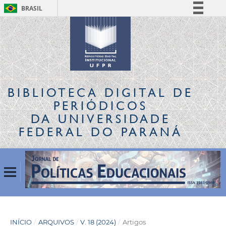
BRASIL
Simplifique!
Comunica BR
Participe
Acesso à informação
Legislação
BIBLIOTECA DIGITAL
DE
Canais
PERIÓDICOS
DA UNIVERSIDADE
FEDERAL DO PARANÁ
INÍCIO
/
ARQUIVOS
/
V. 18 (2024)
/
Artigos