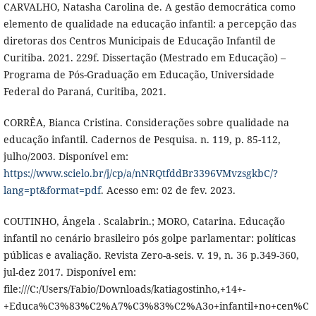
CARVALHO, Natasha Carolina de. A gestão democrática como
elemento de qualidade na educação infantil: a percepção das
diretoras dos Centros Municipais de Educação Infantil de
Curitiba. 2021. 229f. Dissertação (Mestrado em Educação) –
Programa de Pós-Graduação em Educação, Universidade
Federal do Paraná, Curitiba, 2021.
CORRÊA, Bianca Cristina. Considerações sobre qualidade na
educação infantil. Cadernos de Pesquisa. n. 119, p. 85-112,
julho/2003. Disponível em:
https://www.scielo.br/j/cp/a/nNRQtfddBr3396VMvzsgkbC/?
lang=pt&format=pdf
. Acesso em: 02 de fev. 2023.
COUTINHO, Ângela . Scalabrin.; MORO, Catarina. Educação
infantil no cenário brasileiro pós golpe parlamentar: políticas
públicas e avaliação. Revista Zero-a-seis. v. 19, n. 36 p.349-360,
jul-dez 2017. Disponível em:
file:///C:/Users/Fabio/Downloads/katiagostinho,+14+-
+Educa%C3%83%C2%A7%C3%83%C2%A3o+infantil+no+cen%C