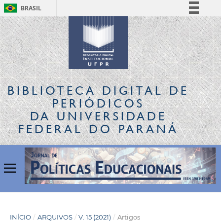
BRASIL
Simplifique!
Comunica BR
Participe
Acesso à informação
Legislação
BIBLIOTECA DIGITAL
DE
Canais
PERIÓDICOS
DA UNIVERSIDADE
FEDERAL DO PARANÁ
INÍCIO
/
ARQUIVOS
/
V. 15 (2021)
/
Artigos