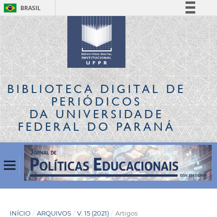
BRASIL
Simplifique!
Comunica BR
Participe
Acesso à informação
Legislação
BIBLIOTECA DIGITAL
DE
Canais
PERIÓDICOS
DA UNIVERSIDADE
FEDERAL DO PARANÁ
INÍCIO
/
ARQUIVOS
/
V. 15 (2021)
/
Artigos