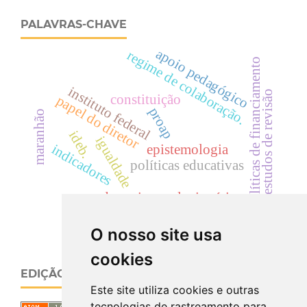
PALAVRAS-CHAVE
apoio pedagógico
regime de colaboração.
políticas de financiamento
instituto federal
estudos de revisão
constituição
papel do diretor
proap
maranhão
ideb.
igualdade
epistemologia
indicadores
políticas educativas
pedagogia revolucionária
O nosso site usa
cookies
EDIÇÃO ATUAL
Este site utiliza cookies e outras
tecnologias de rastreamento para