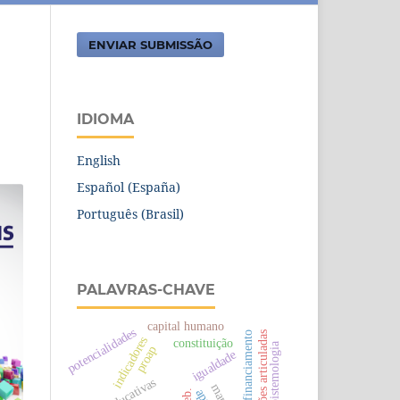
ENVIAR SUBMISSÃO
IDIOMA
English
Español (España)
Português (Brasil)
PALAVRAS-CHAVE
capital humano
potencialidades
plano de ações articuladas
políticas de financiamento
indicadores
constituição
epistemologia
proap
igualdade
ideb.