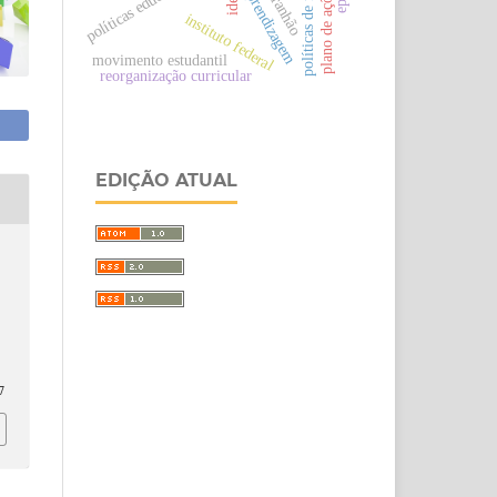
políticas educativas
maranhão
aprendizagem
instituto federal
movimento estudantil
reorganização curricular
EDIÇÃO ATUAL
7