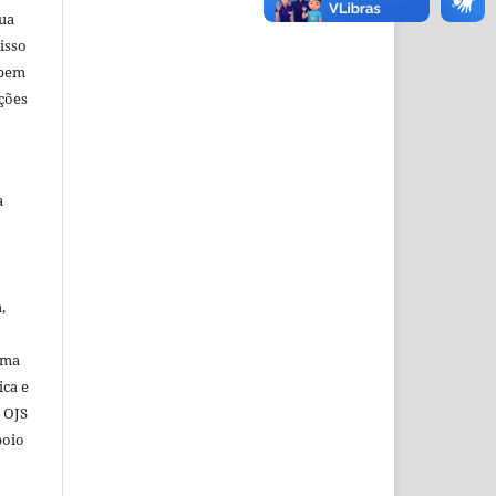
sua
isso
 bem
ções
a
,
ema
ica e
o OJS
poio