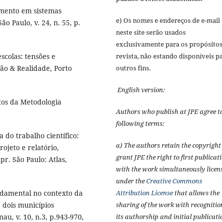
imento em sistemas
e) Os nomes e endereços de e-mail
ão Paulo, v. 24, n. 55, p.
neste site serão usados
exclusivamente para os propósitos
revista, não estando disponíveis p
colas: tensões e
outros fins.
ão & Realidade, Porto
English version:
os da Metodologia
Authors who publish at JPE agree t
following terms:
do trabalho científico:
a) The authors retain the copyrigh
ojeto e relatório,
grant JPE the right to first publicat
mpr. São Paulo: Atlas,
with the work simultaneously licen
under the
Creative Commons
Attribution License
that allows the
ndamental no contexto da
sharing of the work with recognitio
 dois municípios
its authorship and initial publicati
u, v. 10, n.3, p.943-970,