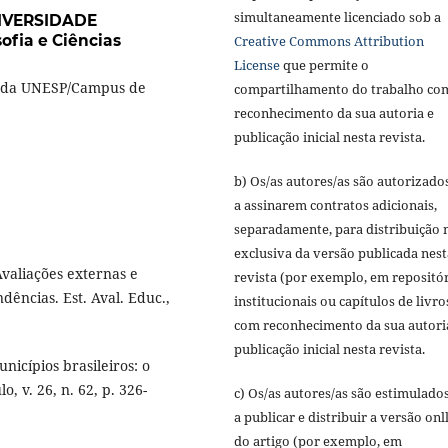
simultaneamente licenciado sob a
NIVERSIDADE
fia e Ciências
Creative Commons Attribution
License
que permite o
as da UNESP/Campus de
compartilhamento do trabalho co
reconhecimento da sua autoria e
publicação inicial nesta revista.
b) Os/as autores/as são autorizado
a assinarem contratos adicionais,
separadamente, para distribuição 
exclusiva da versão publicada nest
valiações externas e
revista (por exemplo, em repositó
dências. Est. Aval. Educ.,
institucionais ou capítulos de livro
com reconhecimento da sua autori
publicação inicial nesta revista.
nicípios brasileiros: o
, v. 26, n. 62, p. 326-
c) Os/as autores/as são estimulado
a publicar e distribuir a versão onl
do artigo (por exemplo, em