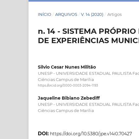
INÍCIO
/
ARQUIVOS
/
V. 14 (2020)
/
Artigos
n. 14 - SISTEMA PRÓPRI
DE EXPERIÊNCIAS MUNICI
Silvio Cesar Nunes Militão
UNESP - UNIVERSIDADE ESTADUAL PAULISTA Facul
Ciências Campus de Marília
https://orcid.org/0000-0003-2094-1193
Jaqueline Bibiano Zebediff
UNESP - UNIVERSIDADE ESTADUAL PAULISTA Facul
Ciências Campus de Marília
DOI:
https://doi.org/10.5380/jpe.v14i0.70427