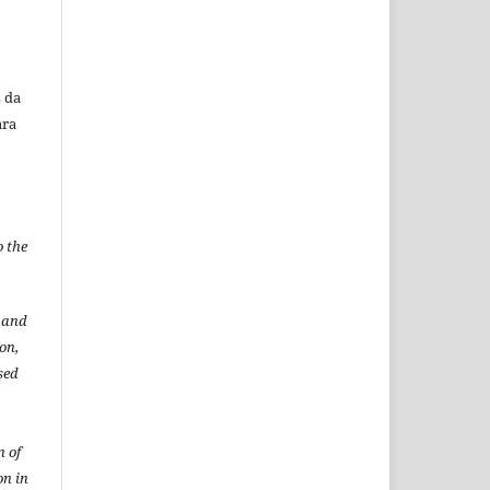
 da
ara
o the
t and
ion,
sed
n of
on in