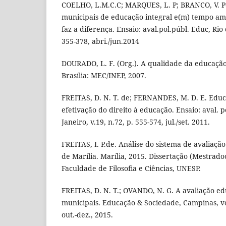
COELHO, L.M.C.C; MARQUES, L. P; BRANCO, V. Pol
municipais de educação integral e(m) tempo am
faz a diferença. Ensaio: aval.pol.públ. Educ, Rio d
355-378, abri./jun.2014
DOURADO, L. F. (Org.). A qualidade da educação:
Brasília: MEC/INEP, 2007.
FREITAS, D. N. T. de; FERNANDES, M. D. E. Edu
efetivação do direito à educação. Ensaio: aval. p
Janeiro, v.19, n.72, p. 555-574, jul./set. 2011.
FREITAS, I. P.de. Análise do sistema de avaliaçã
de Marília. Marília, 2015. Dissertação (Mestrad
Faculdade de Filosofia e Ciências, UNESP.
FREITAS, D. N. T.; OVANDO, N. G. A avaliação e
municipais. Educação & Sociedade, Campinas, vol.
out.-dez., 2015.