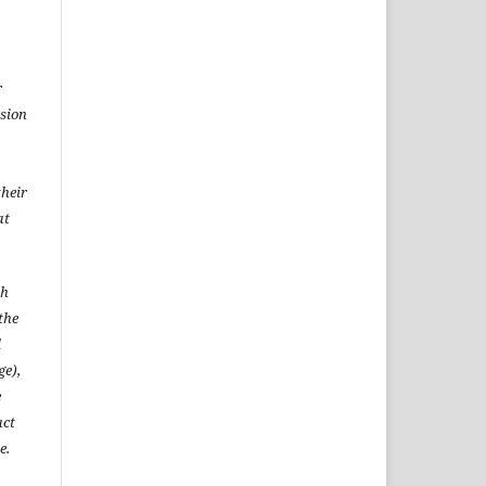
r
rsion
heir
at
sh
the
l
ge),
e
act
e.