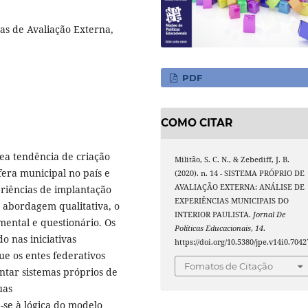
icas de Avaliação Externa,
PDF
COMO CITAR
ea tendência de criação
Militão, S. C. N., & Zebediff, J. B.
fera municipal no país e
(2020). n. 14 - SISTEMA PRÓPRIO DE
AVALIAÇÃO EXTERNA: ANÁLISE DE
eriências de implantação
EXPERIÊNCIAS MUNICIPAIS DO
e abordagem qualitativa, o
INTERIOR PAULISTA.
Jornal De
mental e questionário. Os
Políticas Educacionais
,
14
.
o nas iniciativas
https://doi.org/10.5380/jpe.v14i0.7042
ue os entes federativos
Fomatos de Citação
ntar sistemas próprios de
uas
-se à lógica do modelo