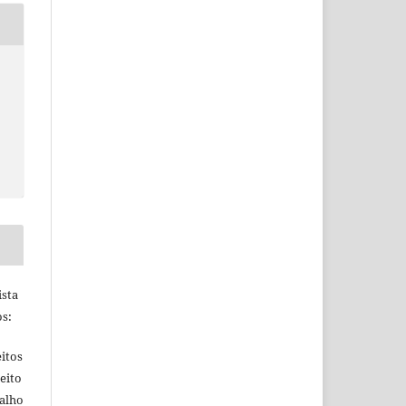
ista
s:
itos
eito
balho