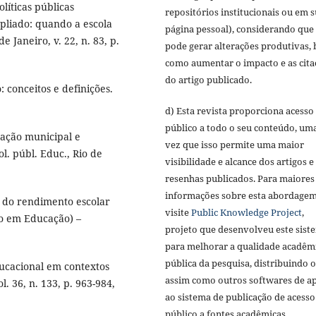
íticas públicas
repositórios institucionais ou em 
pliado: quando a escola
página pessoal), considerando que 
e Janeiro, v. 22, n. 83, p.
pode gerar alterações produtivas,
como aumentar o impacto e as cita
do artigo publicado.
 conceitos e definições.
d) Esta revista proporciona acesso
público a todo o seu conteúdo, um
cação municipal e
vez que isso permite uma maior
ol. públ. Educ., Rio de
visibilidade e alcance dos artigos e
resenhas publicados. Para maiores
informações sobre esta abordagem
o do rendimento escolar
visite
Public Knowledge Project
,
oo em Educação) –
projeto que desenvolveu este sist
para melhorar a qualidade acadêm
pública da pesquisa, distribuindo 
ducacional em contextos
assim como outros softwares de a
 36, n. 133, p. 963-984,
ao sistema de publicação de acesso
público a fontes acadêmicas.