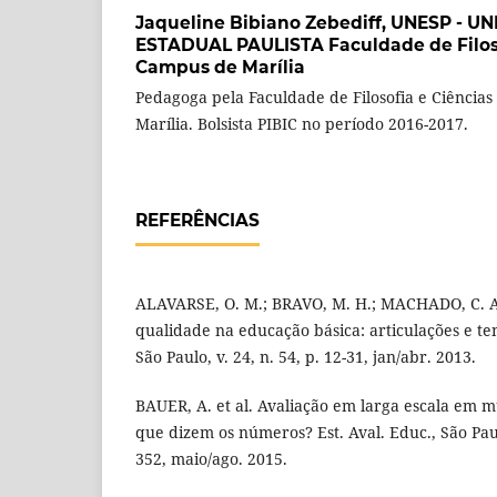
Jaqueline Bibiano Zebediff,
UNESP - U
ESTADUAL PAULISTA Faculdade de Filoso
Campus de Marília
Pedagoga pela Faculdade de Filosofia e Ciênci
Marília. Bolsista PIBIC no período 2016-2017.
REFERÊNCIAS
ALAVARSE, O. M.; BRAVO, M. H.; MACHADO, C. A
qualidade na educação básica: articulações e ten
São Paulo, v. 24, n. 54, p. 12-31, jan/abr. 2013.
BAUER, A. et al. Avaliação em larga escala em mu
que dizem os números? Est. Aval. Educ., São Paulo
352, maio/ago. 2015.