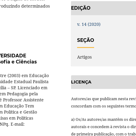
eproduzindo determinados
EDIÇÃO
v. 14 (2020)
SEÇÃO
VERSIDADE
Artigos
fia e Ciências
estre (2003) em Educação
sidade Estadual Paulista
LICENÇA
lia – SP. Licenciado em
e em Pedagogia pela
Autores/as que publicam nesta rev
 Professor Assistente
em Educação Tem
concordam com os seguintes termo
 Política e Gestão
sas em Políticas
a) Os/As autores/as mantêm os dire
NPq. E-mail:
autorais e concedem à revista o dir
de primeira publicação, com o tra