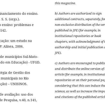
this magazine.
b) Authors are authorized to sign
inanciamento do ensino.
additional contracts, separately, fo
. S. (orgs.).
non-exclusive distribution of the ve
o ensino: problemas e
published in JPE (for example, in
-142.
institutional repositories or book
ucação: um estudo na
chapters, with acknowledgment of t
: Alínea, 2006.
authorship and initial publication 
JPE).
 de municípios Sul-Mato-
rado em Educação) - UFGD.
c) Authors are encouraged to publi
and distribute the online version of 
tégia de Gestão dos
article (for example, in institutiona
 municipais no Rio
repositories or on their personal pa
ação) – UNISINOS.
considering that this can induce th
science, as well as increase the imp
 de avaliação: uso dos
and citations of the published articl
e Pesquisa, v.40, n.141,