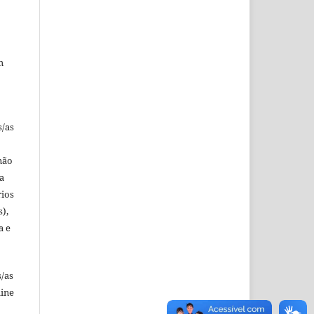
m
s/as
não
a
rios
s),
a e
s/as
line