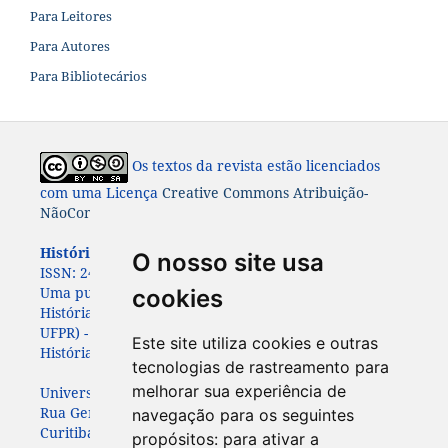
Para Leitores
Para Autores
Para Bibliotecários
Os textos da revista estão licenciados
com uma Licença
Creative Commons Atribuição-
NãoComercial-CompartilhaIgual 4.0 Internacional
História: Questões & Debates.
ISSN: 0100-6932 e e-
O nosso site usa
ISSN:
2447-8261.
Uma publicação do Programa de Pós-Graduação em
cookies
História da Universidade Federal do Paraná (PPGHIS-
UFPR) - com apoio da
da Associação Paranaense de
Este site utiliza cookies e outras
História (APAH)
tecnologias de rastreamento para
melhorar sua experiência de
Universidade Federal do Paraná
Rua General Carneiro, 460, 7º andar
navegação para os seguintes
Curitiba – Paraná – Brasil - CEP: 80060-150
propósitos:
para ativar a