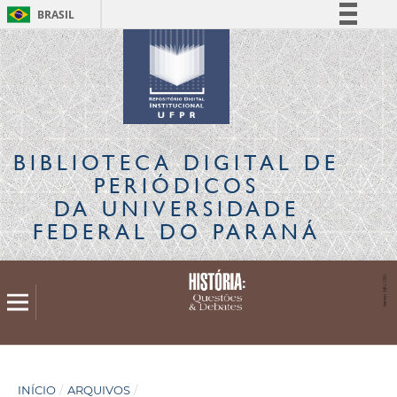
BRASIL
Simplifique!
Comunica BR
Participe
Acesso à informação
Legislação
BIBLIOTECA DIGITAL
DE
Canais
PERIÓDICOS
DA UNIVERSIDADE
FEDERAL DO PARANÁ
INÍCIO
/
ARQUIVOS
/