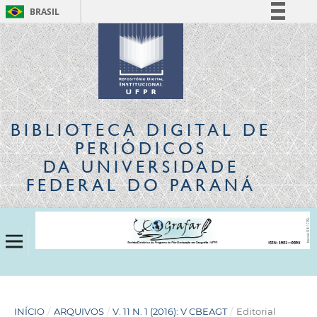
BRASIL
Simplifique!
Comunica BR
Participe
Acesso à informação
Legislação
BIBLIOTECA DIGITAL
DE
Canais
PERIÓDICOS
DA UNIVERSIDADE
FEDERAL DO PARANÁ
INÍCIO
/
ARQUIVOS
/
V. 11 N. 1 (2016): V CBEAGT
/
Editorial