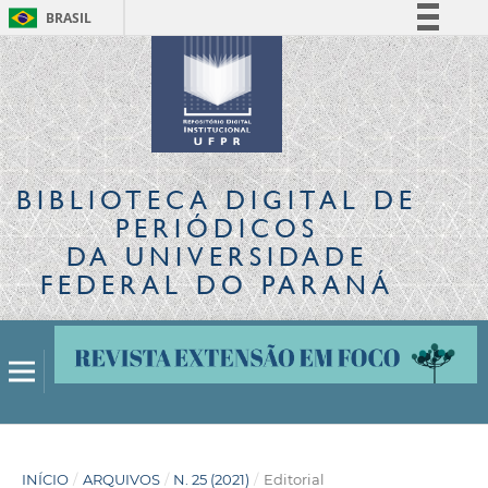
BRASIL
Simplifique!
Comunica BR
Participe
Acesso à informação
Legislação
BIBLIOTECA DIGITAL
DE
Canais
PERIÓDICOS
DA UNIVERSIDADE
FEDERAL DO PARANÁ
INÍCIO
/
ARQUIVOS
/
N. 25 (2021)
/
Editorial