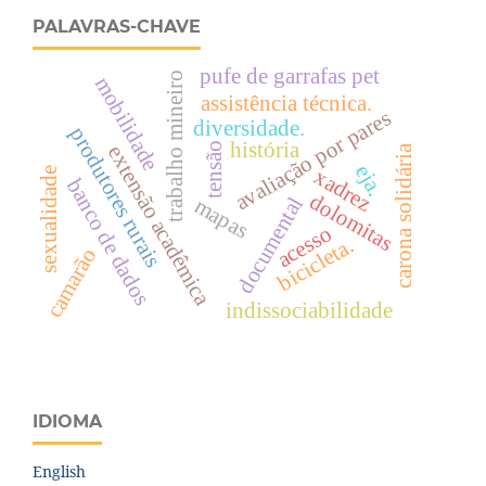
PALAVRAS-CHAVE
pufe de garrafas pet
trabalho mineiro
mobilidade
assistência técnica.
avaliação por pares
diversidade.
produtores rurais
história
tensão
extensão acadêmica
carona solidária
eja.
xadrez
sexualidade
banco de dados
dolomitas
documental
mapas
acesso
bicicleta.
camarão
indissociabilidade
IDIOMA
English