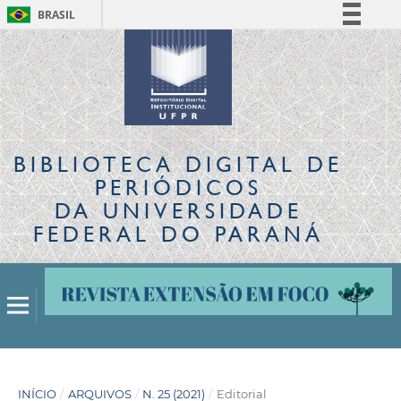
BRASIL
Simplifique!
Comunica BR
Participe
Acesso à informação
Legislação
BIBLIOTECA DIGITAL
DE
Canais
PERIÓDICOS
DA UNIVERSIDADE
FEDERAL DO PARANÁ
INÍCIO
/
ARQUIVOS
/
N. 25 (2021)
/
Editorial