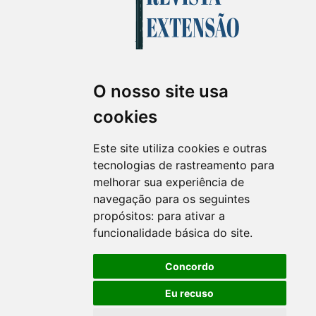
O nosso site usa
Revista Extensão em Foco
cookies
ISSN 2358-7180 (on-line)
revistaextensao@ufpr.br
Este site utiliza cookies e outras
tecnologias de rastreamento para
melhorar sua experiência de
navegação para os seguintes
propósitos:
para ativar a
funcionalidade básica do site
.
Concordo
Eu recuso