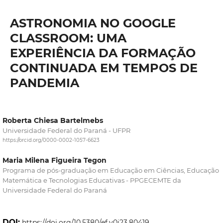
ASTRONOMIA NO GOOGLE
CLASSROOM: UMA
EXPERIÊNCIA DA FORMAÇÃO
CONTINUADA EM TEMPOS DE
PANDEMIA
Roberta Chiesa Bartelmebs
Universidade Federal do Paraná - UFPR
https://orcid.org/0000-0002-1057-6623
Maria Milena Figueira Tegon
Programa de pós-graduação em Educação em Ciências, Educação
Matemática e Tecnologias Educativas - PPGECEMTE da
Universidade Federal do Paraná
DOI:
https://doi.org/10.5380/ef.v0i23.80419