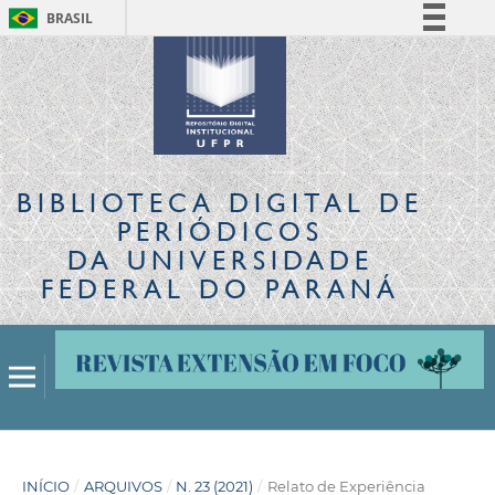
BRASIL
Simplifique!
Comunica BR
Participe
Acesso à informação
Legislação
BIBLIOTECA DIGITAL
DE
Canais
PERIÓDICOS
DA UNIVERSIDADE
FEDERAL DO PARANÁ
INÍCIO
/
ARQUIVOS
/
N. 23 (2021)
/
Relato de Experiência