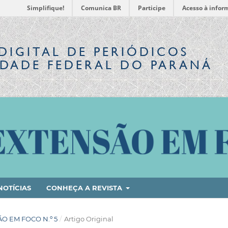
Simplifique!
Comunica BR
Participe
Acesso à infor
DIGITAL
DE PERIÓDICOS
IDADE FEDERAL DO PARANÁ
NOTÍCIAS
CONHEÇA A REVISTA
SÃO EM FOCO N.º 5
/
Artigo Original