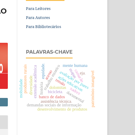
Para Leitores
ÃO
Para Autores
Para Bibliotecários
PALAVRAS-CHAVE
equidade.
mente humana
trabalho mineiro
produtores rurais
extensão acadêmica
mapas
camarão
acesso
avaliação por pares
patrimônio intangível
eja.
ações educativas
diversidade.
tensão
mobilidade
história
dolomitas
xadrez
bicicleta.
documental
banco de dados
assistência técnica.
demandas sociais de informação
desenvolvimento de produtos