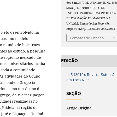
dos Santos, T. M., Adriano, B. M., & d
Silva, J. E. (2010). GRUPO DE
ESTUDOS PAIDEIA: UMA PROPOSTA
DE FORMAÇÃO HUMANISTA NA
UNIVALI.
Extensão Em Foco
, (5).
https://doi.org/10.5380/ef.v0i5.24963
rojeto desenvolvido na
Fomatos de Citação
m base no modelo
 do mundo de hoje. Para
ntes ao estudo, à pesquisa
 inserção no mercado de
EDIÇÃO
ntes universitários, acaba
a toda a comunidade
n. 5 (2010): Revista Extensão
s atividades do Grupo
em Foco N.º 5
ali, onde o Grupo já
iciou como um Grupo de
SEÇÃO
grego, de Werner Jaeger.
ividades realizadas no
 Paideia na região da
Artigo Original
o José e Biguaçu e Unidade