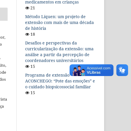
medicamentos em crianças
21
Método Líquen: um projeto de
extensão com mais de uma década
de história
18
or,
Desafios e perspectivas da
ão
curricularização da extensão: uma
análise a partir da percepção de
o
coordenadores universitários
ito,
15
pode
Programa de extensão
ídos
ACONCHEGO: “Pote das emoções” e
o cuidado biopsicossocial familiar
15
ista
nça