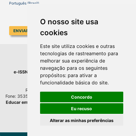
Português (Brasil)
O nosso site usa
ENVIAR SUBMISSÃO
cookies
Este site utiliza cookies e outras
tecnologias de rastreamento para
EDUCAR EM REVISTA
melhorar sua experiência de
navegação para os seguintes
e-ISSN
: 1984-0411 |
Prefixo DOI
: 10.1590 |
Qualis
: A1
propósitos:
para ativar a
Universidade Federal do Paraná
funcionalidade básica do site
.
Setor de Educação - Campus Rebouças
Rua Rockefeller, nº 57, 2.º andar - Sala 202
Fone: 3535-6207 | Bairro: Rebouças | Curitiba - Paraná - Brasil
Concordo
Educar em Revista
esta licenciada com
Creative Commons BY
Atribuição 4.0 Internacional.
Eu recuso
Alterar as minhas preferências