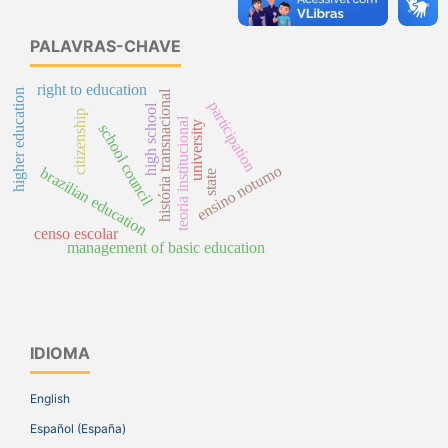
PALAVRAS-CHAVE
right to education
higher education
história transnacional
participation
high school
citizenship
teoria institucional
university
school council
ensino noturno
brazilian education
state
censo escolar
management of basic education
IDIOMA
English
Español (España)