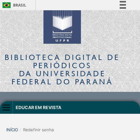
BRASIL
Simplifique!
Comunica BR
Participe
Acesso à informação
Legislação
BIBLIOTECA DIGITAL
DE
Canais
PERIÓDICOS
DA UNIVERSIDADE
FEDERAL DO PARANÁ
EDUCAR EM REVISTA
INÍCIO
/
Redefinir senha