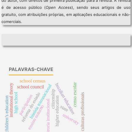
do autor, com direitos de primeira publicação para a revista. A revista
é de acesso público (
Open Access
), sendo seus artigos de uso
gratuito, com atribuições próprias, em aplicações educacionais e não-
comerciais.
PALAVRAS-CHAVE
school census
censo escolar
brazilian education
institutional theory
história transnacional
school council
citizenship
reforma do estado
high school
culturas profissionais
participation
higher education
children’s education
teoria institucional
ensino noturno
state
university