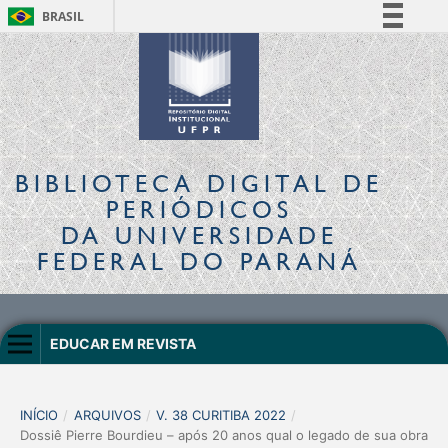
BRASIL
Simplifique!
Comunica BR
Participe
Acesso à informação
Legislação
BIBLIOTECA DIGITAL
DE
Canais
PERIÓDICOS
DA UNIVERSIDADE
FEDERAL DO PARANÁ
EDUCAR EM REVISTA
INÍCIO
/
ARQUIVOS
/
V. 38 CURITIBA 2022
/
Dossiê Pierre Bourdieu – após 20 anos qual o legado de sua obra