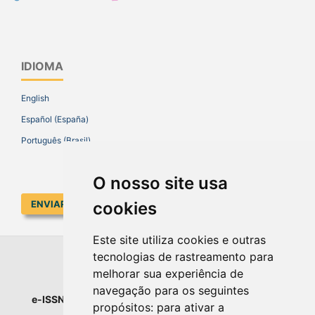
IDIOMA
English
Español (España)
Português (Brasil)
O nosso site usa
cookies
ENVIAR SUBMISSÃO
Este site utiliza cookies e outras
tecnologias de rastreamento para
EDUCAR EM REVISTA
melhorar sua experiência de
navegação para os seguintes
e-ISSN
: 1984-0411 |
Prefixo DOI
: 10.1590 |
Qualis
: A1
propósitos:
para ativar a
Universidade Federal do Paraná