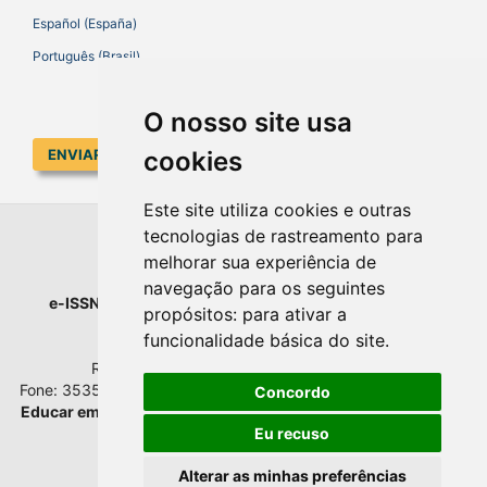
Español (España)
Português (Brasil)
O nosso site usa
cookies
ENVIAR SUBMISSÃO
Este site utiliza cookies e outras
tecnologias de rastreamento para
EDUCAR EM REVISTA
melhorar sua experiência de
navegação para os seguintes
e-ISSN
: 1984-0411 |
Prefixo DOI
: 10.1590 |
Qualis
: A1
propósitos:
para ativar a
Universidade Federal do Paraná
funcionalidade básica do site
.
Setor de Educação - Campus Rebouças
Rua Rockefeller, nº 57, 2.º andar - Sala 202
Fone: 3535-6207 | Bairro: Rebouças | Curitiba - Paraná - Brasil
Concordo
Educar em Revista
esta licenciada com
Creative Commons BY
Atribuição 4.0 Internacional.
Eu recuso
Alterar as minhas preferências