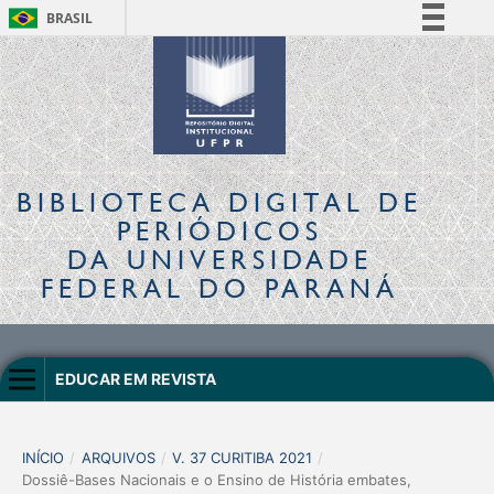
BRASIL
Simplifique!
Comunica BR
Participe
Acesso à informação
Legislação
BIBLIOTECA DIGITAL
DE
Canais
PERIÓDICOS
DA UNIVERSIDADE
FEDERAL DO PARANÁ
EDUCAR EM REVISTA
INÍCIO
/
ARQUIVOS
/
V. 37 CURITIBA 2021
/
Dossiê-Bases Nacionais e o Ensino de História embates,