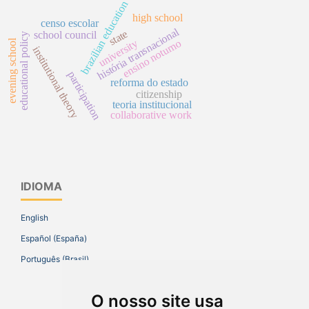
brazilian education
high school
censo escolar
história transnacional
state
school council
educational policy
university
ensino noturno
evening school
institutional theory
participation
reforma do estado
citizenship
teoria institucional
collaborative work
IDIOMA
English
Español (España)
Português (Brasil)
O nosso site usa