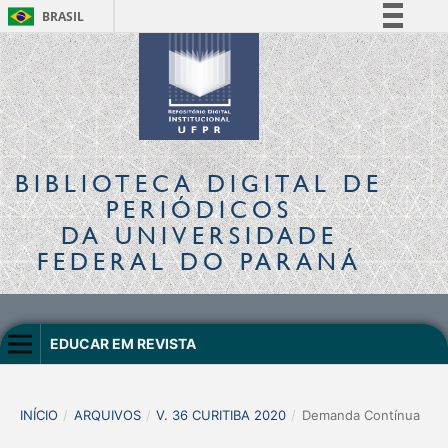
BRASIL
Simplifique!
Comunica BR
Participe
Acesso à informação
Legislação
BIBLIOTECA DIGITAL
DE
Canais
PERIÓDICOS
DA UNIVERSIDADE
FEDERAL DO PARANÁ
EDUCAR EM REVISTA
INÍCIO
/
ARQUIVOS
/
V. 36 CURITIBA 2020
/
Demanda Contínua