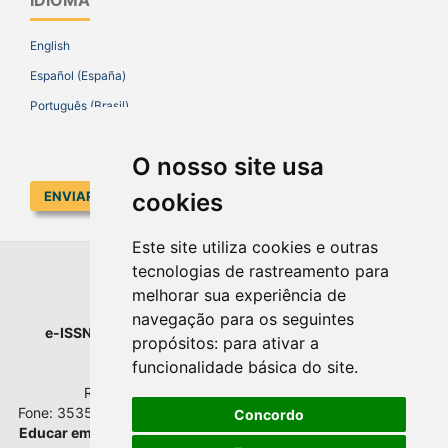
IDIOMA
English
Español (España)
Português (Brasil)
O nosso site usa
cookies
ENVIAR SUBMISSÃO
Este site utiliza cookies e outras
tecnologias de rastreamento para
EDUCAR EM REVISTA
melhorar sua experiência de
navegação para os seguintes
e-ISSN
: 1984-0411 |
Prefixo DOI
: 10.1590 |
Qualis
: A1
propósitos:
para ativar a
Universidade Federal do Paraná
funcionalidade básica do site
.
Setor de Educação - Campus Rebouças
Rua Rockefeller, nº 57, 2.º andar - Sala 202
Fone: 3535-6207 | Bairro: Rebouças | Curitiba - Paraná - Brasil
Concordo
Educar em Revista
esta licenciada com
Creative Commons BY