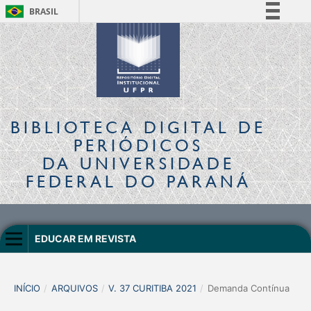
BRASIL
Simplifique!
Comunica BR
Participe
Acesso à informação
Legislação
BIBLIOTECA DIGITAL
DE
Canais
PERIÓDICOS
DA UNIVERSIDADE
FEDERAL DO PARANÁ
EDUCAR EM REVISTA
INÍCIO
/
ARQUIVOS
/
V. 37 CURITIBA 2021
/
Demanda Contínua