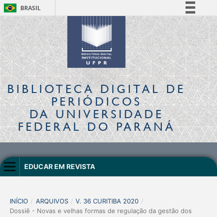
BRASIL
Simplifique!
Comunica BR
Participe
Acesso à informação
Legislação
BIBLIOTECA DIGITAL
DE
Canais
PERIÓDICOS
DA UNIVERSIDADE
FEDERAL DO PARANÁ
EDUCAR EM REVISTA
INÍCIO
/
ARQUIVOS
/
V. 36 CURITIBA 2020
/
Dossiê - Novas e velhas formas de regulação da gestão dos