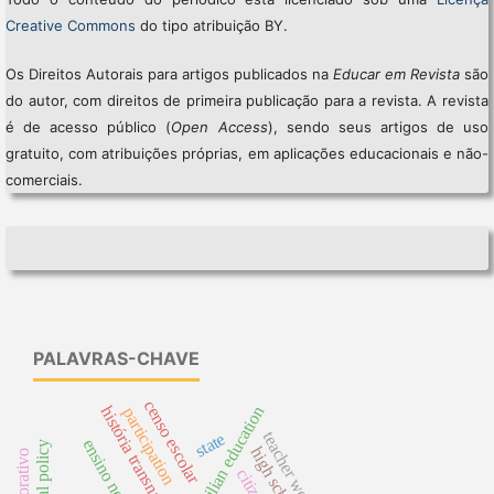
Creative Commons
do tipo atribuição BY.
Os Direitos Autorais para artigos publicados na
Educar em Revista
são
do autor, com direitos de primeira publicação para a revista. A revista
é de acesso público (
Open Access
), sendo seus artigos de uso
gratuito, com atribuições próprias, em aplicações educacionais e não-
comerciais.
PALAVRAS-CHAVE
censo escolar
história transnacional
brazilian education
participation
teacher work
state
ensino noturno
high school