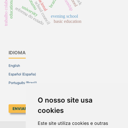
educational policy
trabalho colaborativo
citizenship
school council
university
reforma do estado
evening school
basic education
IDIOMA
English
Español (España)
Português (Brasil)
O nosso site usa
ENVIAR SUBMISSÃO
cookies
Este site utiliza cookies e outras