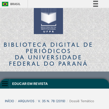
BRASIL
Simplifique!
Comunica BR
Participe
Acesso à informação
Legislação
BIBLIOTECA DIGITAL
DE
Canais
PERIÓDICOS
DA UNIVERSIDADE
FEDERAL DO PARANÁ
EDUCAR EM REVISTA
INÍCIO
/
ARQUIVOS
/
V. 35 N. 78 (2019)
/
Dossiê Temático