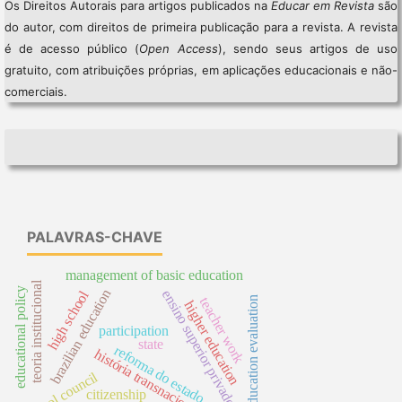
Os Direitos Autorais para artigos publicados na
Educar em Revista
são
do autor, com direitos de primeira publicação para a revista. A revista
é de acesso público (
Open Access
), sendo seus artigos de uso
gratuito, com atribuições próprias, em aplicações educacionais e não-
comerciais.
PALAVRAS-CHAVE
management of basic education
teoria institucional
educational policy
brazilian education
ensino superior privado
high school
education evaluation
teacher work
higher education
participation
state
reforma do estado
história transnacional
school council
citizenship