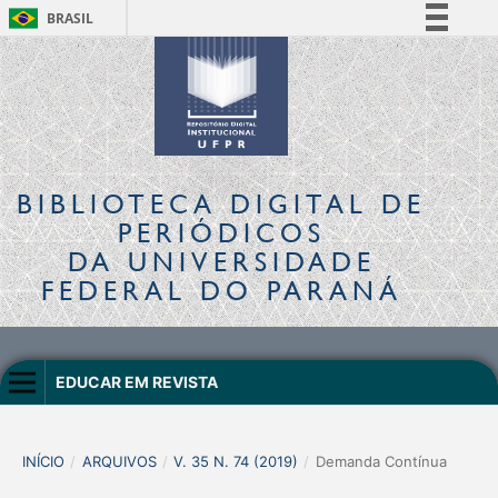
BRASIL
Simplifique!
Comunica BR
Participe
Acesso à informação
Legislação
BIBLIOTECA DIGITAL
DE
Canais
PERIÓDICOS
DA UNIVERSIDADE
FEDERAL DO PARANÁ
EDUCAR EM REVISTA
INÍCIO
/
ARQUIVOS
/
V. 35 N. 74 (2019)
/
Demanda Contínua