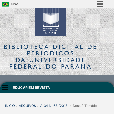
BRASIL
Simplifique!
Comunica BR
Participe
Acesso à informação
Legislação
BIBLIOTECA DIGITAL
DE
Canais
PERIÓDICOS
DA UNIVERSIDADE
FEDERAL DO PARANÁ
EDUCAR EM REVISTA
INÍCIO
/
ARQUIVOS
/
V. 34 N. 68 (2018)
/
Dossiê Temático