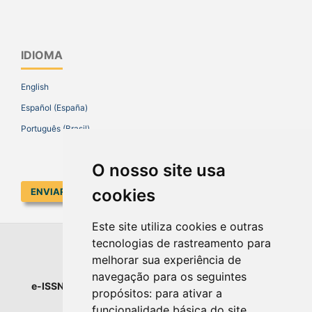
IDIOMA
English
Español (España)
Português (Brasil)
O nosso site usa
cookies
ENVIAR SUBMISSÃO
Este site utiliza cookies e outras
tecnologias de rastreamento para
EDUCAR EM REVISTA
melhorar sua experiência de
navegação para os seguintes
e-ISSN
: 1984-0411 |
Prefixo DOI
: 10.1590 |
Qualis
: A1
propósitos:
para ativar a
Universidade Federal do Paraná
funcionalidade básica do site
.