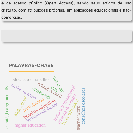
é de acesso público (
Open Access
), sendo seus artigos de uso
gratuito, com atribuições próprias, em aplicações educacionais e não-
comerciais.
PALAVRAS-CHAVE
university
educação e trabalho
school council
ensino noturno
estratégia argumentativa
história transnacional
state
citizenship
conselhos escolares
reforma do estado
high school
participation
brazilian education
basic education
institutional theory
teacher work
higher education