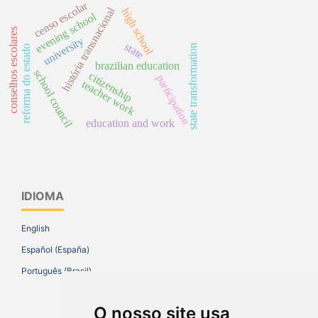
censo escolar
história transnacional
high school
evening school
conselhos escolares
university
state
state transformation
reforma do estado
brazilian education
school council
citizenship
participation
teacher work
education and work
IDIOMA
English
Español (España)
Português (Brasil)
O nosso site usa