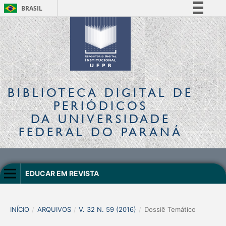
BRASIL
Simplifique!
Comunica BR
Participe
Acesso à informação
Legislação
BIBLIOTECA DIGITAL
DE
Canais
PERIÓDICOS
DA UNIVERSIDADE
FEDERAL DO PARANÁ
EDUCAR EM REVISTA
INÍCIO
/
ARQUIVOS
/
V. 32 N. 59 (2016)
/
Dossiê Temático