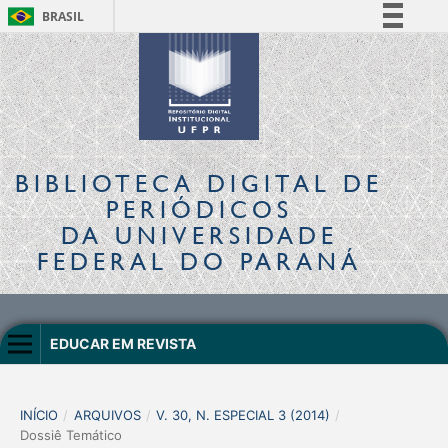
BRASIL
Simplifique!
Comunica BR
Participe
Acesso à informação
Legislação
BIBLIOTECA DIGITAL
DE
Canais
PERIÓDICOS
DA UNIVERSIDADE
FEDERAL DO PARANÁ
EDUCAR EM REVISTA
INÍCIO
/
ARQUIVOS
/
V. 30, N. ESPECIAL 3 (2014)
/
Dossiê Temático