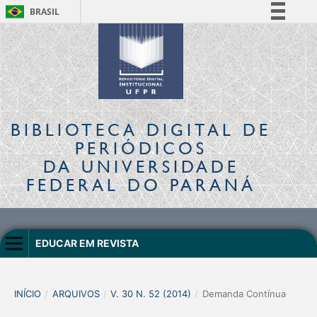
BRASIL
Simplifique!
Comunica BR
Participe
Acesso à informação
Legislação
BIBLIOTECA DIGITAL
DE
Canais
PERIÓDICOS
DA UNIVERSIDADE
FEDERAL DO PARANÁ
EDUCAR EM REVISTA
INÍCIO
/
ARQUIVOS
/
V. 30 N. 52 (2014)
/
Demanda Contínua