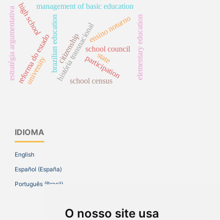
high school
management of basic education
estratégia argumentativa
ensino noturno
elementary education
brazilian education
história transnacional
citizenship
reforma do estado
school council
state
participation
university
school census
IDIOMA
English
Español (España)
Português (Brasil)
O nosso site usa