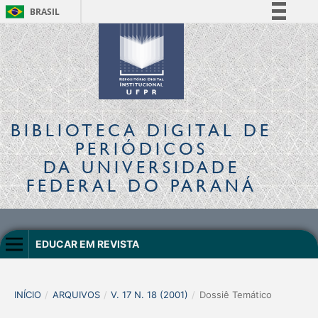
BRASIL
Simplifique!
Comunica BR
Participe
Acesso à informação
Legislação
BIBLIOTECA DIGITAL
DE
Canais
PERIÓDICOS
DA UNIVERSIDADE
FEDERAL DO PARANÁ
EDUCAR EM REVISTA
INÍCIO
/
ARQUIVOS
/
V. 17 N. 18 (2001)
/
Dossiê Temático