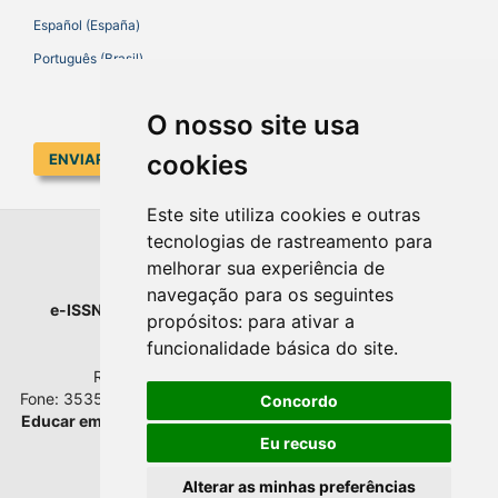
Español (España)
Português (Brasil)
O nosso site usa
cookies
ENVIAR SUBMISSÃO
Este site utiliza cookies e outras
tecnologias de rastreamento para
EDUCAR EM REVISTA
melhorar sua experiência de
navegação para os seguintes
e-ISSN
: 1984-0411 |
Prefixo DOI
: 10.1590 |
Qualis
: A1
propósitos:
para ativar a
Universidade Federal do Paraná
funcionalidade básica do site
.
Setor de Educação - Campus Rebouças
Rua Rockefeller, nº 57, 2.º andar - Sala 202
Fone: 3535-6207 | Bairro: Rebouças | Curitiba - Paraná - Brasil
Concordo
Educar em Revista
esta licenciada com
Creative Commons BY
Eu recuso
Atribuição 4.0 Internacional.
Alterar as minhas preferências