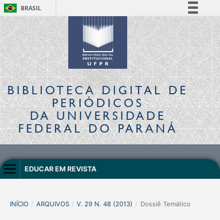
BRASIL
Simplifique!
Comunica BR
Participe
Acesso à informação
Legislação
BIBLIOTECA DIGITAL
DE
Canais
PERIÓDICOS
DA UNIVERSIDADE
FEDERAL DO PARANÁ
EDUCAR EM REVISTA
INÍCIO
/
ARQUIVOS
/
V. 29 N. 48 (2013)
/
Dossiê Temático