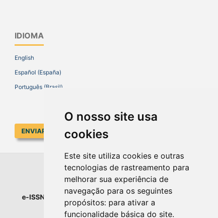
IDIOMA
English
Español (España)
Português (Brasil)
O nosso site usa
ENVIAR SUBMISSÃO
cookies
Este site utiliza cookies e outras
tecnologias de rastreamento para
EDUCAR EM REVISTA
melhorar sua experiência de
navegação para os seguintes
e-ISSN
: 1984-0411 |
Prefixo DOI
: 10.1590 |
Qualis
: A1
propósitos:
para ativar a
Universidade Federal do Paraná
funcionalidade básica do site
.
Setor de Educação - Campus Rebouças