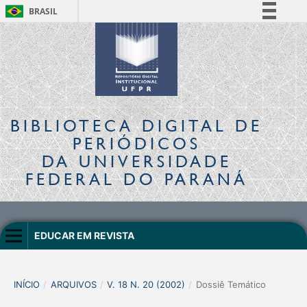
BRASIL
Simplifique!
Comunica BR
Participe
Acesso à informação
Legislação
BIBLIOTECA DIGITAL
DE
Canais
PERIÓDICOS
DA UNIVERSIDADE
FEDERAL DO PARANÁ
EDUCAR EM REVISTA
INÍCIO
/
ARQUIVOS
/
V. 18 N. 20 (2002)
/
Dossiê Temático