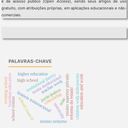
é de acesso público (
Open Access
), sendo seus artigos de uso
gratuito, com atribuições próprias, em aplicações educacionais e não-
comerciais.
PALAVRAS-CHAVE
higher education
institutional theory
brazilian education
children with deficiencies
education and work
ensino superior privado
teoria institucional
evening school
high school
teacher work
participation
reforma do estado
história transnacional
citizenship
school council
school census
state
university
ensino noturno