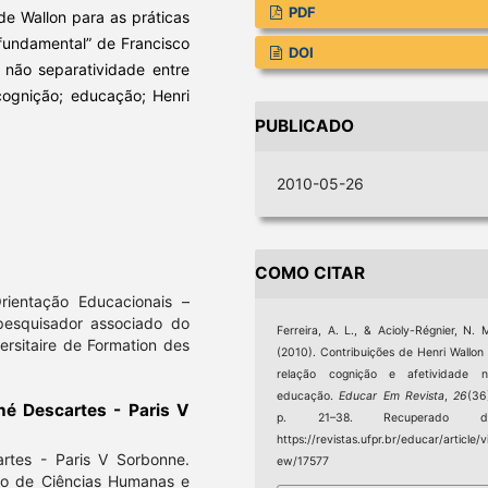
PDF
de Wallon para as práticas
 fundamental” de Francisco
DOI
a não separatividade entre
 cognição; educação; Henri
PUBLICADO
2010-05-26
COMO CITAR
rientação Educacionais –
pesquisador associado do
Ferreira, A. L., & Acioly-Régnier, N. 
versitaire de Formation des
(2010). Contribuições de Henri Wallon
relação cognição e afetividade n
educação.
Educar Em Revista
,
26
(36
né Descartes - Paris V
p. 21–38. Recuperado d
https://revistas.ufpr.br/educar/article/v
artes - Paris V Sorbonne.
ew/17577
to de Ciências Humanas e