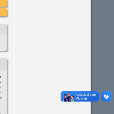
M.
 à
a
),
e
i