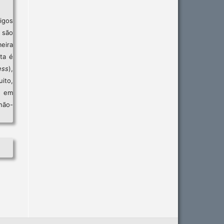
igos
são
eira
sta é
ess
),
ito,
, em
não-