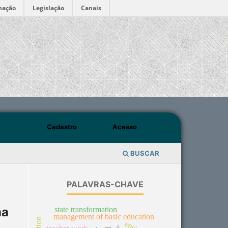
mação
Legislação
Canais
Cadastro
Acesso
BUSCAR
PALAVRAS-CHAVE
na
state transformation
management of basic education