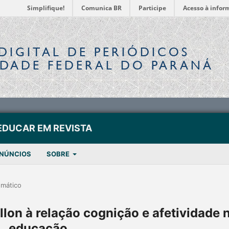
Simplifique!
Comunica BR
Participe
Acesso à infor
DIGITAL
DE PERIÓDICOS
IDADE FEDERAL DO PARANÁ
EDUCAR EM REVISTA
NÚNCIOS
SOBRE
emático
lon à relação cognição e afetividade 
educação