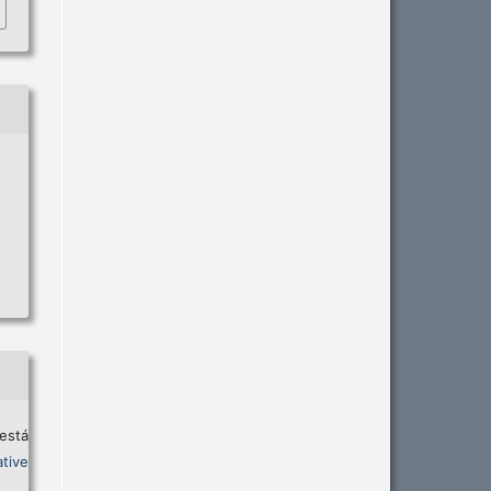
está
tive