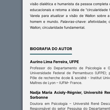
visão dialética e humanista da pessoa completa 
educacionais e retoma a ideia de “circularidade
Varela para atualizar a visão de Wallon sobre 
homem e mundo.
Palavras-chave
: afetividade;
Wallon; circu­laridade fundamental.
BIOGRAFIA DO AUTOR
Aurino Lima Ferreira,
UFPE
Professor do Departamento de Psicologia e O
Universidade Fe­deral de Pernambuco (UFPE); 
Pôle de recherche école & société - Institut Uni
Maîtres de Lyon – IUFM– France.
Nadja Maria Acioly-Régnier,
Université Re
Sorbonne
Doutora em Psicologia – Université René Desc
Responsável do setor Pesquisa do Departamen