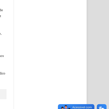
de
z
,
aos
lico