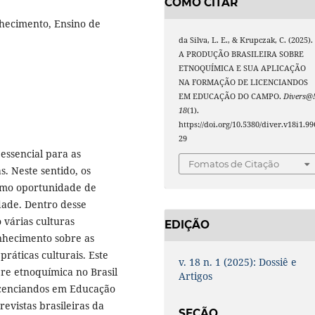
COMO CITAR
nhecimento, Ensino de
da Silva, L. E., & Krupczak, C. (2025).
A PRODUÇÃO BRASILEIRA SOBRE
ETNOQUÍMICA E SUA APLICAÇÃO
NA FORMAÇÃO DE LICENCIANDOS
EM EDUCAÇÃO DO CAMPO.
Divers@
18
(1).
https://doi.org/10.5380/diver.v18i1.99
29
essencial para as
Fomatos de Citação
. Neste sentido, os
omo oportunidade de
dade. Dentro desse
 várias culturas
EDIÇÃO
hecimento sobre as
ráticas culturais. Este
v. 18 n. 1 (2025): Dossiê e
bre etnoquímica no Brasil
Artigos
licenciandos em Educação
evistas brasileiras da
SEÇÃO