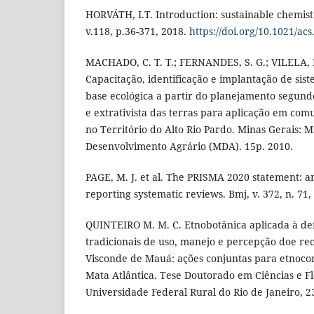
HORVÁTH, I.T. Introduction: sustainable chemis
v.118, p.36-371, 2018.
https://doi.org/10.1021/a
MACHADO, C. T. T.; FERNANDES, S. G.; VILELA, 
Capacitação, identificação e implantação de si
base ecológica a partir do planejamento segund
e extrativista das terras para aplicação em com
no Território do Alto Rio Pardo. Minas Gerais: M
Desenvolvimento Agrário (MDA). 15p. 2010.
PAGE, M. J. et al. The PRISMA 2020 statement: a
reporting systematic reviews. Bmj, v. 372, n. 71, 
QUINTEIRO M. M. C. Etnobotânica aplicada à de
tradicionais de uso, manejo e percepção doe re
Visconde de Mauá: ações conjuntas para etnocon
Mata Atlântica. Tese Doutorado em Ciências e Flo
Universidade Federal Rural do Rio de Janeiro, 23