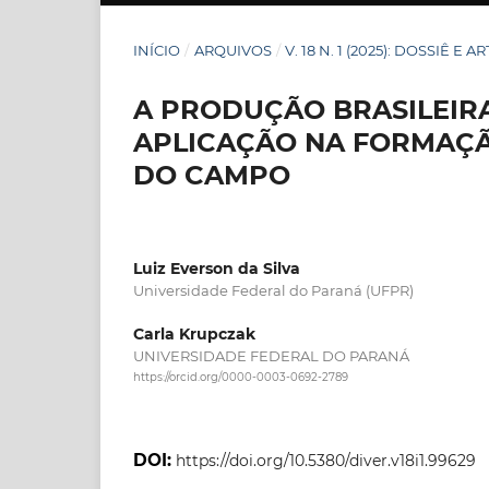
INÍCIO
/
ARQUIVOS
/
V. 18 N. 1 (2025): DOSSIÊ E A
A PRODUÇÃO BRASILEIR
APLICAÇÃO NA FORMAÇÃ
DO CAMPO
Luiz Everson da Silva
Universidade Federal do Paraná (UFPR)
Carla Krupczak
UNIVERSIDADE FEDERAL DO PARANÁ
https://orcid.org/0000-0003-0692-2789
DOI:
https://doi.org/10.5380/diver.v18i1.99629