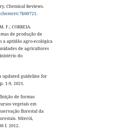
try. Chemical Reviews.
cs.chemrev.7b00721
.
M. F.; CORREIA.
stemas de produção de
o a aptidão agro-ecológica
unidades de agricultores
inistério do
n updated guideline for
p. 1-9, 2021.
finição de formas
cursos vegetais em
servação florestal da
restais. Niterói,
8 f. 2012.