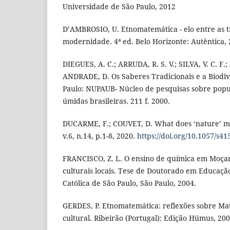
Universidade de São Paulo, 2012
D’AMBROSIO, U. Etnomatemática - elo entre as t
modernidade. 4ª ed. Belo Horizonte: Autêntica, 
DIEGUES, A. C.; ARRUDA, R. S. V.; SILVA, V. C. F.;
ANDRADE, D. Os Saberes Tradicionais e a Biodiv
Paulo: NUPAUB- Núcleo de pesquisas sobre pop
úmidas brasileiras. 211 f. 2000.
DUCARME, F.; COUVET, D. What does ‘nature’
v.6, n.14, p.1-8, 2020.
https://doi.org/10.1057/s4
FRANCISCO, Z. L. O ensino de química em Moça
culturais locais. Tese de Doutorado em Educação
Católica de São Paulo, São Paulo, 2004.
GERDES, P. Etnomatemática: reflexões sobre Ma
cultural. Ribeirão (Portugal): Edição Húmus, 200