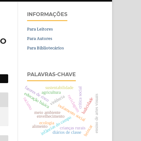
INFORMAÇÕES
Para Leitores
Para Autores
ÃO
Para Bibliotecários
PALAVRAS-CHAVE
fatores de risco
sustentabilidade
crítica social
agricultura
educação básica
violência
reciclagem
ensino de artes visuais
racismo
ludicidade
isolamento social
meio ambiente
envelhecimento
infâncias do campo
ecologia
alimento
brincar
crianças rurais
diários de classe