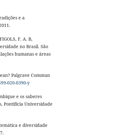
radições e a
2011.
 FIGOLS, F. A. B,
ersidade no Brasil. São
ulações humanas e áreas
 mean? Palgrave Commun
1599-020-0390-y
mbique e os saberes
, Pontifícia Universidade
temática e diversidade
7.