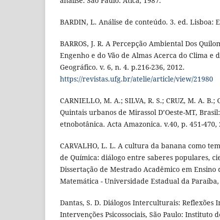
análise. São Paulo: Ática, 1987.
BARDIN, L. Análise de conteúdo. 3. ed. Lisboa: E
BARROS, J. R. A Percepção Ambiental Dos Quilo
Engenho e do Vão de Almas Acerca do Clima e d
Geográfico. v. 6, n. 4. p.216-236, 2012.
https://revistas.ufg.br/atelie/article/view/21980
CARNIELLO, M. A.; SILVA, R. S.; CRUZ, M. A. B.
Quintais urbanos de Mirassol D’Oeste-MT, Bras
etnobotânica. Acta Amazonica. v.40, p. 451-470,
CARVALHO, L. L. A cultura da banana como tem
de Química: diálogo entre saberes populares, cien
Dissertação de Mestrado Acadêmico em Ensino 
Matemática - Universidade Estadual da Paraíba
Dantas, S. D. Diálogos Interculturais: Reflexões I
Intervenções Psicossociais, São Paulo: Instituto