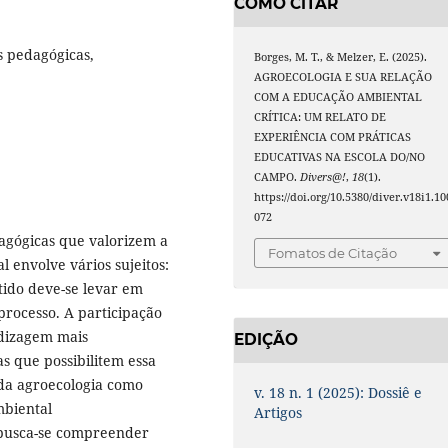
COMO CITAR
s pedagógicas,
Borges, M. T., & Melzer, E. (2025).
AGROECOLOGIA E SUA RELAÇÃO
COM A EDUCAÇÃO AMBIENTAL
CRÍTICA: UM RELATO DE
EXPERIÊNCIA COM PRÁTICAS
EDUCATIVAS NA ESCOLA DO/NO
CAMPO.
Divers@!
,
18
(1).
https://doi.org/10.5380/diver.v18i1.10
072
agógicas que valorizem a
Fomatos de Citação
 envolve vários sujeitos:
ido deve-se levar em
 processo. A participação
ndizagem mais
EDIÇÃO
s que possibilitem essa
 da agroecologia como
v. 18 n. 1 (2025): Dossiê e
biental
Artigos
r busca-se compreender