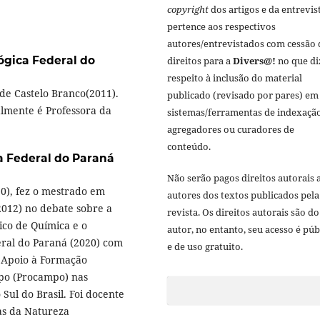
copyright
dos artigos e da entrevis
pertence aos respectivos
autores/entrevistados com cessão 
ógica Federal do
direitos para a
Divers@!
no que di
respeito à inclusão do material
de Castelo Branco(2011).
publicado (revisado por pares) em
lmente é Professora da
sistemas/ferramentas de indexação
agregadores ou curadores de
conteúdo.
a Federal do Paraná
Não serão pagos direitos autorais 
0), fez o mestrado em
autores dos textos publicados pela
2) no debate sobre a
revista. Os direitos autorais são do
ico de Química e o
autor, no entanto, seu acesso é púb
ral do Paraná (2020) com
e de uso gratuito.
 Apoio à Formação
po (Procampo) nas
ul do Brasil. Foi docente
as da Natureza