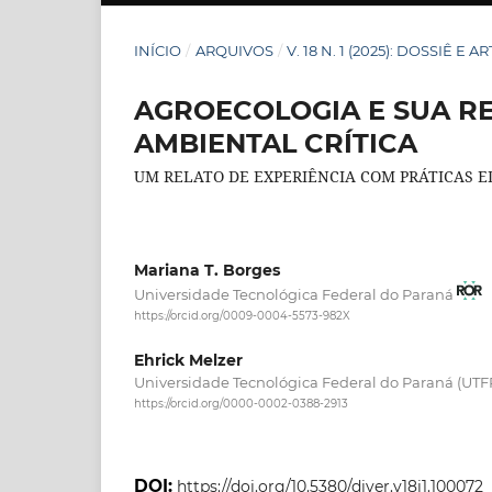
INÍCIO
/
ARQUIVOS
/
V. 18 N. 1 (2025): DOSSIÊ E A
AGROECOLOGIA E SUA R
AMBIENTAL CRÍTICA
UM RELATO DE EXPERIÊNCIA COM PRÁTICAS 
Mariana T. Borges
Universidade Tecnológica Federal do Paraná
https://orcid.org/0009-0004-5573-982X
Ehrick Melzer
Universidade Tecnológica Federal do Paraná (UTF
https://orcid.org/0000-0002-0388-2913
DOI:
https://doi.org/10.5380/diver.v18i1.100072