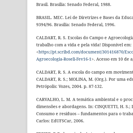
Brasil. Brasília: Senado Federal, 1988.
BRASIL. MEC. Lei de Diretrizes e Bases da Educa
9394/96. Brasília: Senado Federal, 1996.
CALDART, R. S. Escolas do Campo e Agroecolog
trabalho com a vida e pela vida! Disponível em:
<
https://pt.scribd.com/document/301416870/Esc
Agroecologia-Roseli-Fev16-1
>. Acesso em 10 de a
CALDART, R. S. A escola do campo em moviment
CALDART, R. S.; MOLINA, M. (Org.). Por uma e
Petrópolis: Vozes, 2004. p. 87-132.
CARVALHO, L. M. A temática ambiental e o proc
dimensões e abordagens. In: CINQUETTI, H. S.; 
Consumo e resíduos – fundamentos para o traba
Carlos: EdUFSCar, 2006.