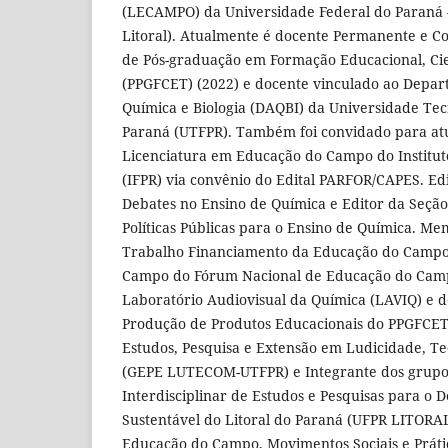
(LECAMPO) da Universidade Federal do Paraná -
Litoral). Atualmente é docente Permanente e 
de Pós-graduação em Formação Educacional, Cien
(PPGFCET) (2022) e docente vinculado ao Depa
Química e Biologia (DAQBI) da Universidade Tec
Paraná (UTFPR). Também foi convidado para at
Licenciatura em Educação do Campo do Institut
(IFPR) via convênio do Edital PARFOR/CAPES. Edi
Debates no Ensino de Química e Editor da Seção
Políticas Públicas para o Ensino de Química. M
Trabalho Financiamento da Educação do Campo 
Campo do Fórum Nacional de Educação do Cam
Laboratório Audiovisual da Química (LAVIQ) e d
Produção de Produtos Educacionais do PPGFCET
Estudos, Pesquisa e Extensão em Ludicidade, T
(GEPE LUTECOM-UTFPR) e Integrante dos grupo
Interdisciplinar de Estudos e Pesquisas para o 
Sustentável do Litoral do Paraná (UFPR LITORA
Educação do Campo, Movimentos Sociais e Práti