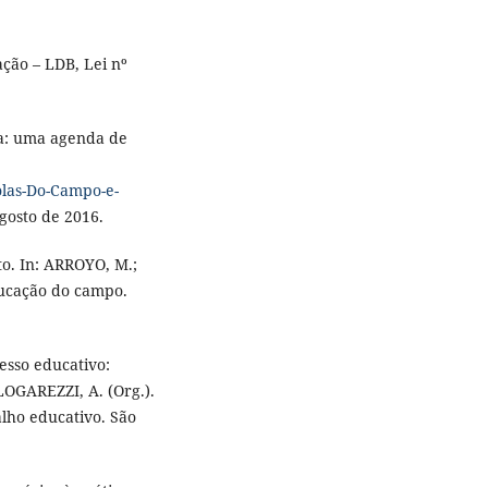
ção – LDB, Lei nº
ia: uma agenda de
olas-Do-Campo-e-
gosto de 2016.
o. In: ARROYO, M.;
ducação do campo.
esso educativo:
LOGAREZZI, A. (Org.).
lho educativo. São