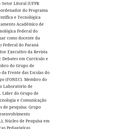
 Setor Litoral (UFPR
Coordenador do Programa
tífica e Tecnológica
rtamento Acadêmico de
nológica Federal do
uar como docente da
o Federal do Paraná
tor Executivo da Revista
: Debates em Currículo e
embro do Grupo de
da Frente das Escolas do
po (FONEC). Membro do
o Laboratório de
. Líder do Grupo de
ecnologia e Comunicação
s de pesquisa: Grupo
Desenvolvimento
L), Núcleo de Pesquisa em
cas Pedagógicas