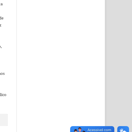
ta
de
z
,
aos
lico