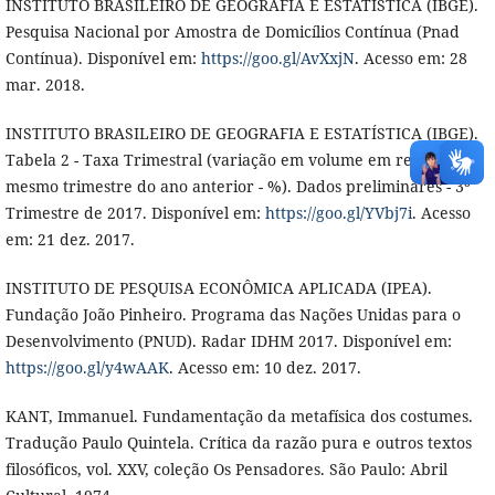
INSTITUTO BRASILEIRO DE GEOGRAFIA E ESTATÍSTICA (IBGE).
Pesquisa Nacional por Amostra de Domicílios Contínua (Pnad
Contínua). Disponível em:
https://goo.gl/AvXxjN
. Acesso em: 28
mar. 2018.
INSTITUTO BRASILEIRO DE GEOGRAFIA E ESTATÍSTICA (IBGE).
Tabela 2 - Taxa Trimestral (variação em volume em relação ao
mesmo trimestre do ano anterior - %). Dados preliminares - 3º
Trimestre de 2017. Disponível em:
https://goo.gl/YVbj7i
. Acesso
em: 21 dez. 2017.
INSTITUTO DE PESQUISA ECONÔMICA APLICADA (IPEA).
Fundação João Pinheiro. Programa das Nações Unidas para o
Desenvolvimento (PNUD). Radar IDHM 2017. Disponível em:
https://goo.gl/y4wAAK
. Acesso em: 10 dez. 2017.
KANT, Immanuel. Fundamentação da metafísica dos costumes.
Tradução Paulo Quintela. Crítica da razão pura e outros textos
filosóficos, vol. XXV, coleção Os Pensadores. São Paulo: Abril