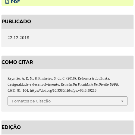
PDF
PUBLICADO
22-12-2018
COMO CITAR
Reymão, A. E. N., & Pinheiro, S. da C. (2018). Reforma trabalhista,
desigualdade e desenvolvimento.
Revista Da Faculdade De Direito UFPR
,
63
(3), 81–104. https://doi.org/10.5380/rfdufpr.v63i3.59213
Fomatos de Citação
EDIÇÃO