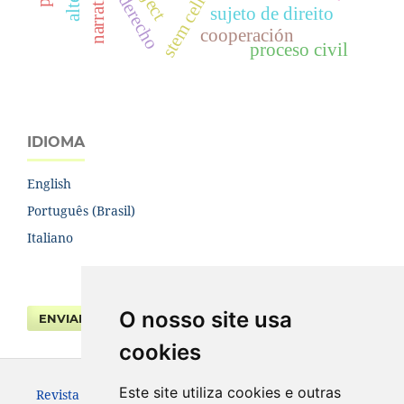
narrative
stem cell
sujeto de direito
cooperación
proceso civil
IDIOMA
English
Português (Brasil)
Italiano
O nosso site usa
ENVIAR SUBMISSÃO
cookies
Este site utiliza cookies e outras
Revista da Faculdade de Direito UFPR. ISSN 0104-3315