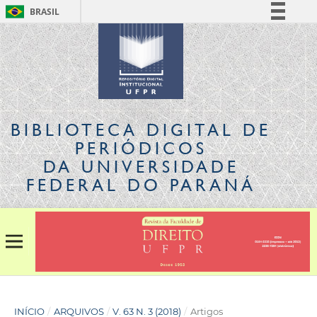
BRASIL
Simplifique!
Comunica BR
Participe
Acesso à informação
Legislação
BIBLIOTECA DIGITAL
DE
Canais
PERIÓDICOS
DA UNIVERSIDADE
FEDERAL DO PARANÁ
INÍCIO
/
ARQUIVOS
/
V. 63 N. 3 (2018)
/
Artigos