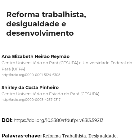
Reforma trabalhista,
desigualdade e
desenvolvimento
Ana Elizabeth Neirão Reymão
Centro Universitário do Pará (CESUPA) e Universidade Federal do
Pará (UFPA)
http://orcid.org/0000-0001-5124-6308
Shirley da Costa Pinheiro
Centro Universitário do Estado do Pará (CESUPA)
http://orcid.org/0000-0003-4257-2317
DOI:
https://doi.org/10.5380/rfdufpr.v63i3.59213
Palavras-chave:
Reforma Trabalhista. Desigualdade.