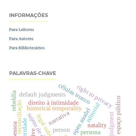
INFORMAÇÕES
Para Leitores
Para Autores
Para Bibliotecários
PALAVRAS-CHAVE
células tronco
right to privacy
rebeldía
default judgments
espaço público
direito à intimidade
reconciliação
editorial
historical temporality
open model
narrativa
judgment
sujeto de derecho
legal subject
alteridade
pessoa
natality
person
persona