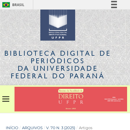
BRASIL
Simplifique!
Comunica BR
Participe
Acesso à informação
Legislação
BIBLIOTECA DIGITAL
DE
Canais
PERIÓDICOS
DA UNIVERSIDADE
FEDERAL DO PARANÁ
INÍCIO
/
ARQUIVOS
/
V. 70 N. 3 (2025)
/
Artigos