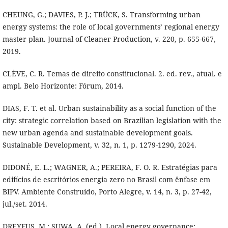
CHEUNG, G.; DAVIES, P. J.; TRÜCK, S. Transforming urban
energy systems: the role of local governments’ regional energy
master plan. Journal of Cleaner Production, v. 220, p. 655-667,
2019.
CLÈVE, C. R. Temas de direito constitucional. 2. ed. rev., atual. e
ampl. Belo Horizonte: Fórum, 2014.
DIAS, F. T. et al. Urban sustainability as a social function of the
city: strategic correlation based on Brazilian legislation with the
new urban agenda and sustainable development goals.
Sustainable Development, v. 32, n. 1, p. 1279-1290, 2024.
DIDONÉ, E. L.; WAGNER, A.; PEREIRA, F. O. R. Estratégias para
edifícios de escritórios energia zero no Brasil com ênfase em
BIPV. Ambiente Construído, Porto Alegre, v. 14, n. 3, p. 27-42,
jul./set. 2014.
DREYFUS, M.; SUWA, A. (ed.). Local energy governance: