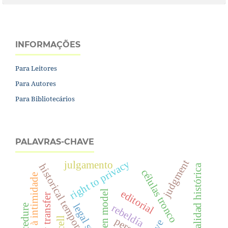
INFORMAÇÕES
Para Leitores
Para Autores
Para Bibliotecários
PALAVRAS-CHAVE
judgment
right to privacy
julgamento
historical temporality
temporalidad histórica
células tronco
direito à intimidade
editorial
open model
legal subject
rebeldía