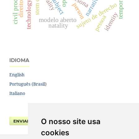
technology transfer
civil procedure
stem cell
persona
narrative
sujeto de derecho
person
identity
pessoa
modelo aberto
natality
IDIOMA
English
Português (Brasil)
Italiano
O nosso site usa
ENVIAR SUBMISSÃO
cookies