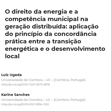
O direito da energia e a
competência municipal na
geração distribuída: aplicação
do princípio da concordância
prática entre a transição
energética e o desenvolvimento
local
Luiz Ugeda
Universidade de Coimbra – UC – (Coimbra, Portugal)
https://orcid.org/0000-0001-6073-6878
Karine Sanches
Universidade de Coimbra – UC – (Coimbra, Portugal)
https://orcid.org/0009-0001-9994-1550