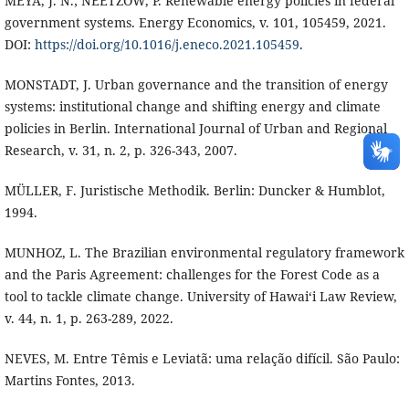
MEYA, J. N.; NEETZOW, P. Renewable energy policies in federal
government systems. Energy Economics, v. 101, 105459, 2021.
DOI:
https://doi.org/10.1016/j.eneco.2021.105459
.
MONSTADT, J. Urban governance and the transition of energy
systems: institutional change and shifting energy and climate
policies in Berlin. International Journal of Urban and Regional
Research, v. 31, n. 2, p. 326-343, 2007.
MÜLLER, F. Juristische Methodik. Berlin: Duncker & Humblot,
1994.
MUNHOZ, L. The Brazilian environmental regulatory framework
and the Paris Agreement: challenges for the Forest Code as a
tool to tackle climate change. University of Hawai‘i Law Review,
v. 44, n. 1, p. 263-289, 2022.
NEVES, M. Entre Têmis e Leviatã: uma relação difícil. São Paulo:
Martins Fontes, 2013.