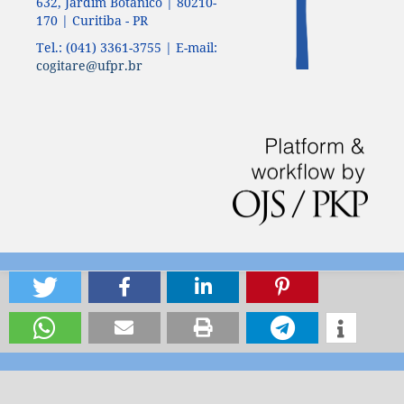
632, Jardim Botânico | 80210-
170 | Curitiba - PR
Tel.: (041) 3361-3755 | E-mail:
cogitare@ufpr.br