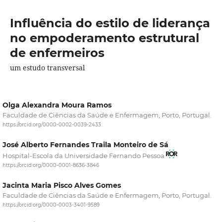
Influência do estilo de liderança
no empoderamento estrutural
de enfermeiros
um estudo transversal
Olga Alexandra Moura Ramos
Faculdade de Ciências da Saúde e Enfermagem, Porto, Portugal.
https://orcid.org/0000-0002-0039-2433
José Alberto Fernandes Traila Monteiro de Sá
Hospital-Escola da Universidade Fernando Pessoa
https://orcid.org/0000-0001-8636-3846
Jacinta Maria Pisco Alves Gomes
Faculdade de Ciências da Saúde e Enfermagem, Porto, Portugal.
https://orcid.org/0000-0003-3401-9589