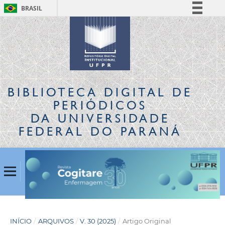
BRASIL
Simplifique!
Comunica BR
Participe
Acesso à informação
Legislação
BIBLIOTECA DIGITAL
DE
Canais
PERIÓDICOS
DA UNIVERSIDADE
FEDERAL DO PARANÁ
INÍCIO
/
ARQUIVOS
/
V. 30 (2025)
/
Artigo Original