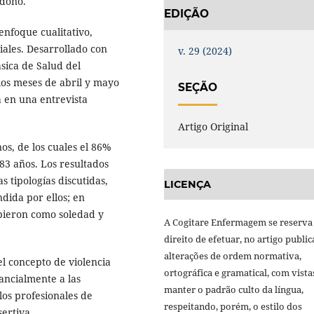
andono.
EDIÇÃO
enfoque cualitativo,
iales. Desarrollado con
v. 29 (2024)
sica de Salud del
los meses de abril y mayo
SEÇÃO
a en una entrevista
Artigo Original
nos, de los cuales el 86%
83 años. Los resultados
s tipologías discutidas,
LICENÇA
dida por ellos; en
ibieron como soledad y
A Cogitare Enfermagem se reserva
direito de efetuar, no artigo public
alterações de ordem normativa,
l concepto de violencia
ortográfica e gramatical, com vista
ancialmente a las
manter o padrão culto da língua,
los profesionales de
respeitando, porém, o estilo dos
sertiva.