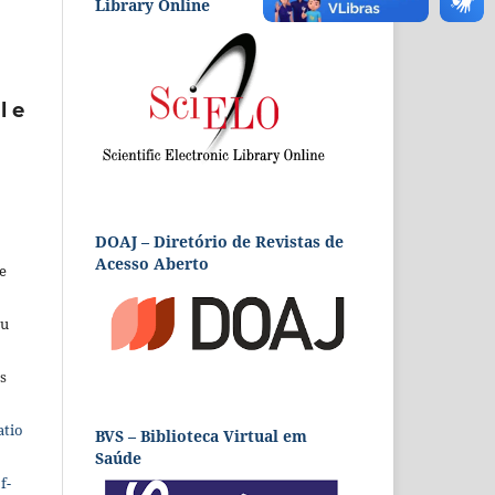
Library Online
l e
DOAJ – Diretório de Revistas de
Acesso Aberto
e
eu
s
atio
BVS – Biblioteca Virtual em
Saúde
f-