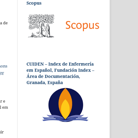
Scopus
a de
CUIDEN – Index de Enfermería
mons
em Español, Fundación Index –
 BY
Área de Documentación,
Granada, España
r e
al em
ir