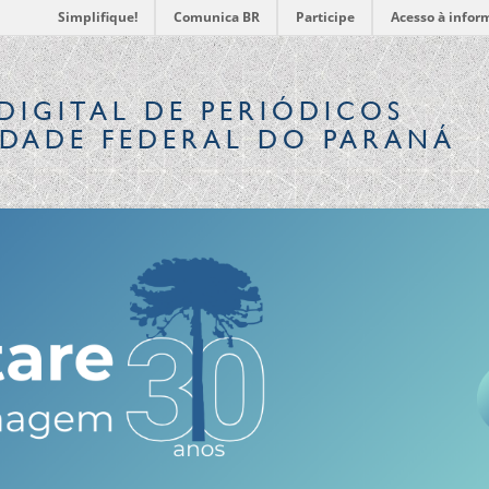
Simplifique!
Comunica BR
Participe
Acesso à infor
DIGITAL
DE PERIÓDICOS
IDADE FEDERAL DO PARANÁ