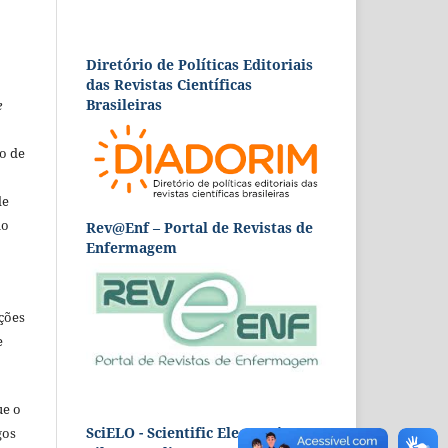
Diretório de Políticas Editoriais
das Revistas Científicas
Brasileiras
e
o de
de
ão
Rev@Enf – Portal de Revistas de
Enfermagem
ções
e
ue o
SciELO - Scientific Electronic
gos