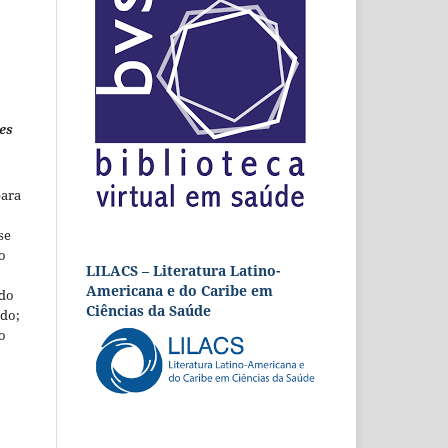
es
para
se
o
LILACS – Literatura Latino-
Americana e do Caribe em
 do
Ciências da Saúde
udo;
o