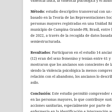
violencia física, la violencia psicológica y el ab
Método:
estudio descriptivo transversal con un 
basado en la Teoría de las Representaciones Soc
personas mayores registradas en una Unidad Bá
municipio de Campina Grande-PB, Brasil, entre 
de 2022, a través de la recogida de datos basad
semiestructurada.
Resultados
: Participaron en el estudio 14 ancia
(12) eran del sexo femenino y tenían entre 61 y 
mostraron que los ancianos son conscientes de la
siendo la violencia psicológica la menos compren
relación con el abandono, los ancianos lo descr
asilo.
Conclusión:
Este estudio permitió comprender e
en las personas mayores, lo que contribuye sust
acciones sanitarias, especialmente por parte de 
enfermería en la identificación e intervención a