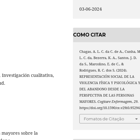
03-06-2024
COMO CITAR
Chagas, A. L. C. da C. de A., Cunha, M
L. C. da, Bezerra, K. A., Santos, J. D.
da S., Marcolino, E. de C., &
Rodrigues, R. C. dos S. (2024).
Investigación cualitativa,
REPRESENTACIÓN SOCIAL DE LA
ud.
VIOLENCIA FÍSICA Y PSICOLÓGICA 
DEL ABANDONO DESDE LA
PERSPECTIVA DE LAS PERSONAS
MAYORES.
Cogitare Enfermagem
,
29
.
https://doi.org/10.1590/ce.v29i0.95294
Fomatos de Citação
s mayores sobre la