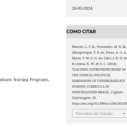
26-03-2024
COMO CITAR
Macedo, L. F. R., Fernandes, M. N. M.
Albuquerque, T. R. de, Pinto, A. G. A.
Matos, T. M. G. G. de, Sales, J. K. D. de
& Lisboa, K. W. de S. C. (2024).
TEACHING ENTREPRENEURSHIP IN
THE ETHICAL-POLITICAL
aduate Nursing Programs,
DIMENSIONS OF UNDERGRADUATE
NURSING CURRICULA IN
NORTHEASTERN BRAZIL.
Cogitare
Enfermagem
,
29
.
https://doi.org/10.1590/ce.v29i0.94330
Fomatos de Citação