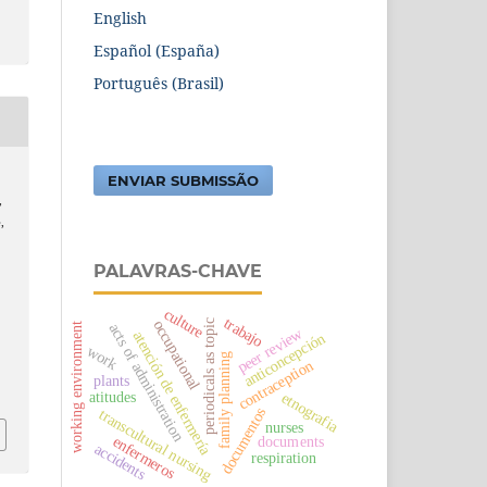
English
Español (España)
Português (Brasil)
,
ENVIAR SUBMISSÃO
,
,
PALAVRAS-CHAVE
culture
trabajo
occupational
periodicals as topic
acts of administration
working environment
peer review
atención de enfermería
anticoncepción
work
family planning
contraception
plants
atitudes
etnografia
documentos
transcultural nursing
nurses
documents
enfermeros
accidents
respiration