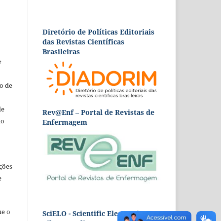
Diretório de Políticas Editoriais
das Revistas Científicas
Brasileiras
e
o de
de
Rev@Enf – Portal de Revistas de
ão
Enfermagem
ções
e
ue o
SciELO - Scientific Electronic