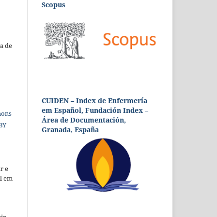
Scopus
a de
CUIDEN – Index de Enfermería
em Español, Fundación Index –
mons
Área de Documentación,
 BY
Granada, España
r e
al em
ir