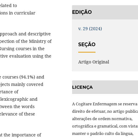
lated to
EDIÇÃO
ions in curricular
v. 29 (2024)
pproach and descriptive
ection of the Ministry of
SEÇÃO
 Nursing courses in the
tive evaluation using the
Artigo Original
ce courses (94.1%) and
bjects mainly covered
LICENÇA
rtance of
 lexicographic and
A Cogitare Enfermagem se reserva
between the words
direito de efetuar, no artigo public
elevance of these
alterações de ordem normativa,
ortográfica e gramatical, com vista
manter o padrão culto da língua,
t the importance of