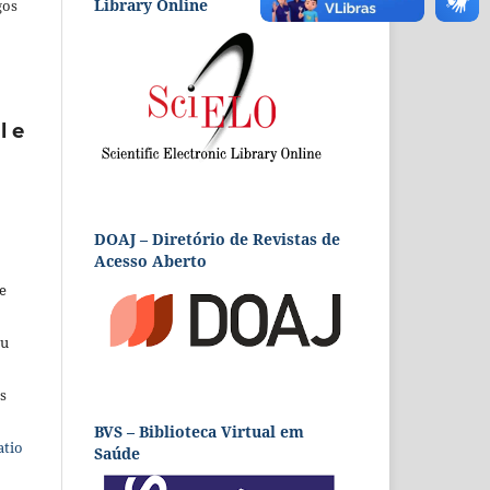
Library Online
gos
l e
DOAJ – Diretório de Revistas de
Acesso Aberto
e
eu
s
BVS – Biblioteca Virtual em
atio
Saúde