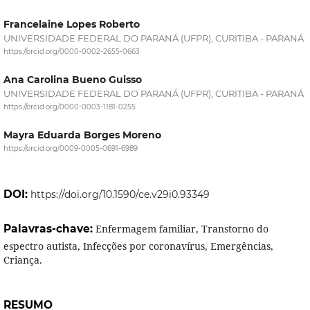
Francelaine Lopes Roberto
UNIVERSIDADE FEDERAL DO PARANÁ (UFPR), CURITIBA - PARANÁ
https://orcid.org/0000-0002-2655-0663
Ana Carolina Bueno Guisso
UNIVERSIDADE FEDERAL DO PARANÁ (UFPR), CURITIBA - PARANÁ
https://orcid.org/0000-0003-1181-0255
Mayra Eduarda Borges Moreno
https://orcid.org/0009-0005-0691-6989
DOI:
https://doi.org/10.1590/ce.v29i0.93349
Palavras-chave:
Enfermagem familiar, Transtorno do
espectro autista, Infecções por coronavírus, Emergências,
Criança.
RESUMO