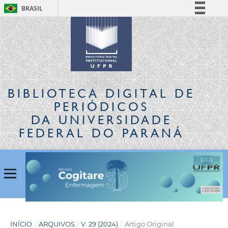
BRASIL
Simplifique!
Comunica BR
Participe
Acesso à informação
Legislação
BIBLIOTECA DIGITAL
DE
Canais
PERIÓDICOS
DA UNIVERSIDADE
FEDERAL DO PARANÁ
INÍCIO
/
ARQUIVOS
/
V. 29 (2024)
/
Artigo Original